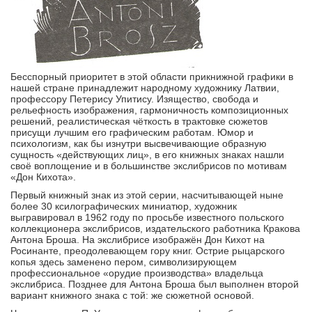
Бесспорный приоритет в этой области прикнижной графики в
нашей стране принадлежит народному художнику Латвии,
профессору Петерису Упитису. Изящество, свобода и
рельефность изображения, гармоничность композиционных
решений, реалистическая чёткость в трактовке сюжетов
присущи лучшим его графическим работам. Юмор и
психологизм, как бы изнутри высвечивающие образную
сущность «действующих лиц», в его книжных знаках нашли
своё воплощение и в большинстве экслибрисов по мотивам
«Дон Кихота».
Первый книжный знак из этой серии, насчитывающей ныне
более 30 ксилографических миниатюр, художник
выгравировал в 1962 году по просьбе известного польского
коллекционера экслибрисов, издательского работника Кракова
Антона Броша. На экслибрисе изображён Дон Кихот на
Росинанте, преодолевающем гору книг. Острие рыцарского
копья здесь заменено пером, символизирующем
профессиональное «орудие производства» владельца
экслибриса. Позднее для Антона Броша был выполнен второй
вариант книжного знака с той: же сюжетной основой.