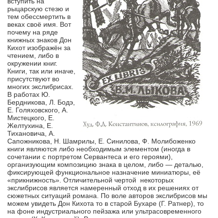
вступить на
рыцарскую стезю и
тем обессмертить в
веках своё имя. Вот
почему на ряде
книжных знаков Дон
Кихот изображён за
чтением, либо в
окружении книг.
Книги, так или иначе,
присутствуют во
многих экслибрисах.
В работах Ю.
Бердникова, Л. Бодэ,
Е. Голяховского, А.
Мистецкого, Е.
Желтухина, Е.
Тихановича, А.
Сапожникова, Н. Шамрилы, Е. Синилова, Ф. Молибоженко
книги являются либо необходимым элементом (иногда в
сочетании с портретом Сервантеса и его героями),
организующим композицию знака в целом, либо — деталью,
фиксирующей функциональное назначение миниатюры, её
«прикнижность». Отличительной чертой некоторых
экслибрисов является намеренный отход в их решениях от
сюжетных ситуаций романа. По воле авторов экслибрисов мы
можем увидеть Дон Кихота то в старой Бухаре (Г. Ратнер), то
на фоне индустриального пейзажа или ультрасовременного