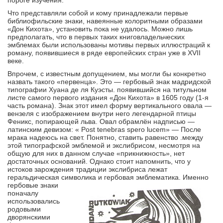
пороге изучения.
Что представляли собой и кому принадлежали первые
библиофильские знаки, навеянные колоритными образами
«Дон Кихота», установить пока не удалось. Можно лишь
предполагать, что в первых таких книговладельческих
эмблемах были использованы мотивы первых иллюстраций к
роману, появившиеся в ряде европейских стран уже в XVII
веке.
Впрочем, с известным допущением, мы могли бы конкретно
назвать такого «первенца». Это — гербовый знак мадридской
типографии Хуана де ля Куэсты. появившийся на титульном
листе самого первого издания «Дон Кихота» в 1605 году (1-я
часть романа). Знак этот имел форму вертикального овала —
вензеля с изображением внутри него легендарной птицы
Феникс, попирающей льва. Овал обрамлён надписью —
латинским девизом: « Post tenebras spero lucem» — После
мрака надеюсь на свет. Понятно, ставить равенство .между
этой типографской эмблемой и экслибрисом, несмотря на
общую для них в данном случае «прикнижность», нет
достаточных оснований. Однако стоит напомнить, что у
истоков зарождения традиции экслибриса лежат
геральдическая символика и
гербовая эмблематика. Именно
гербовые знаки
поначалу
использовались
родовыми
дворянскими