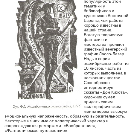
популярность этой
тематики у
библиофилов и
художников Восточной
Европы, чьи работы
хорошо известны в
нашей стране.
Богатую творческую
фантазию и
мастерство проявил
известный венгерский
график Ласло-Лазар
Надь в серии
экслибрисных работ из
10 листов, часть из
которых выполнена в
нескольких цветах.
Своеобразно
интерпретируя
сюжеты «Дон Кихота»,
художник сумел
придать своим
ксилографическим
миниатюрам высокую
эмоциональную напряжённость, образную выразительность.
Некоторые из них имеют аллегорический характер и
сопровождаются ремарками: «Воображение»,
«Фантастическое путешествие».