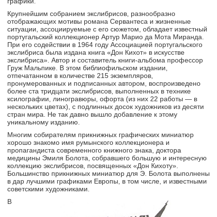
графики.
Крупнейшим собранием экслибрисов, разнообразно
отображающих мотивы романа Сервантеса и жизненные
ситуации, ассоциируемые с его сюжетом, обладает известный
португальский коллекционер Артур Марио да Мота Миранда.
При его содействии в 1964 году Ассоциацией португальского
экслибриса была издана книга «Дон Кихот» в искусстве
экслибриса». Автор и составитель книги-альбома профессор
Груж Мальпике. В этом библиофильском издании,
отпечатанном в количестве 215 экземпляров,
пронумерованных и подписанных автором, воспроизведено
более ста тридцати экслибрисов, выполненных в технике
ксилографии, линогравюры, офорта (из них 22 работы — в
нескольких цветах), с подлинных досок художников из десяти
стран мира. Не так давно вышло добавление к этому
уникальному изданию.
Многим собирателям прикнижных графических миниатюр
хорошо знакомо имя румынского коллекционера и
пропагандиста современного книжного знака, доктора
медицины Эмиля Болота, собравшего большую и интересную
коллекцию экслибрисов, посвященных «Дон Кихоту».
Большинство прикнижных миниатюр для Э. Болота выполнены
в дар лучшими графиками Европы, в том числе, и известными
советскими художниками.
В