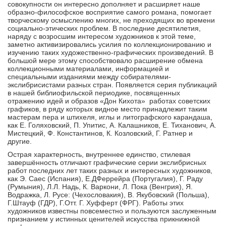
совокупности он интересно дополняет и расширяет наше
образно-философское восприятие самого романа, помогает
творческому осмыслению многих, не преходящих во времени
социально-этических проблем. В последние десятилетия,
наряду с возросшим интересом художников к этой теме,
заметно активизировались усилия по коллекционированию и
изучению таких художественно-графических произведений. В
большой мере этому способствовало расширение обмена
коллекционными материалами, информацией и
специальными изданиями между собирателями-
экслибрисистами разных стран. Появляется серия публикаций
в нашей библиофильской периодике, посвященных
отражению идей и образов «Дон Кихота» работах советских
графиков, в ряду которых видное место принадлежит таким
мастерам пера и штихеля, иглы и литографского карандаша,
как Е. Голяховский, П. Упитис, А. Калашников, Е. Тиханович, А.
Мистецкий, Ф. Константинов, К. Козловский, Г. Ратнер и
другие.
Острая характерность, внутреннее единство, стилевая
завершённость отличают графические серии экслибрисных
работ последних лет таких разных и интересных художников,
как Э. Саес (Испания), Е.ДФеррейра (Португалия), Г. Раду
(Румыния), Л.Л. Надь, К. Варкони, Л. Пока (Венгрия), Я.
Водражка, Л. Русе: (Чехословакия), В. Якубовский (Польша),
Г.Штауф (ГДР), Г.Отт. Г. Хуфферт (ФРГ). Работы этих
художников известны повсеместно и пользуются заслуженным
признанием у истинных ценителей искусства прикнижной