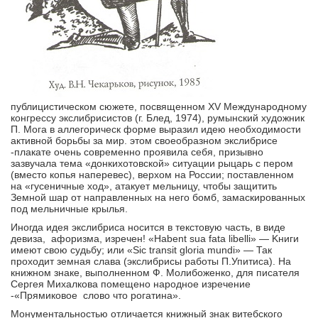
публицистическом сюжете, посвященном XV Международному
конгрессу экслибрисистов (г. Блед, 1974), румынский художник
П. Moгa в аллегорическ форме выразил идею необходимости
активной борьбы за мир. этом своеобразном экслибрисе
-плакате очень современно проявила себя, призывно
зазвучала тема «донкихотовской» ситуации рыцарь с пером
(вместо копья наперевес), верхом на России; поставленном
на «гусеничные ход», атакует мельницу, чтобы защитить
Земной шар от направленных на него бомб, замаскированных
под мельничные крылья.
Иногда идея экслибриса носится в текстовую часть, в виде
девиза, афоризма, изречен! «Habent sua fata libelli» — Kниги
имеют свою судьбу; или «Sic transit gloria mundi» — Так
проходит земная слава (экслибрисы работы П.Упитиса). На
книжном знаке, выполненном Ф. Молибоженко, для писателя
Сергея Михалкова помещено народное изречение
-«Прямиковое слово что рогатина».
Монументальностью отличается книжный знак витебского