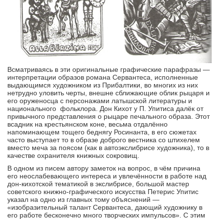
Всматриваясь в эти оригинальные графические парафразы —
интерпретации образов романа Сервантеса, исполненные
выдающимся художником из Прибалтики, во многих из них
нетрудно уловить черты, внешне сближающие облик рыцаря и
его оруженосца с персонажами латышской литературы и
национального фольклора. Дон Кихот у П. Упитиса далёк от
привычного представления о рыцаре печального образа. Этот
всадник на крестьянском коне, весьма отдалённо
напоминающем тощего беднягу Росинанта, в его сюжетах
часто выступает то в образе доброго вестника со штихелем
вместо меча за поясом (как в автоэкслибрисе художника), то в
качестве охранителя книжных сокровищ.
В одном из писем автору заметок на вопрос, в чём причина
его неослабевающего интереса и увлечённости в работе над
дон-кихотской тематикой в экслибрисе, большой мастер
советского книжно-графического искусства Петерис Упитис
указал на одно из главных тому объяснений —
«изобразительный талант Сервантеса, дающий художнику в
его работе бесконечно много творческих импульсов». С этим