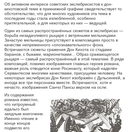
Об активном интересе советских экслибрисистов к дон-
кихотовской теме в прикнижной графике свидетельствует то
обстоятельство, что для многих художников эта тема в
последние годы стала излюбленной, особенно
притягательной, а для некоторых из них — ведущей.
Один из самых распространённых сюжетов в экслибрисах —
борьба незадачливого рыцаря с ветряными мельницами.
Зачастую мельницы присутствуют в композициях просто в
качестве непременного «опознавательного» фона.
Встречаются сюжеты сражения Дон Кихота со стадами
баранов, с быками, марионетками... Образ сражающегося
рыцаря — самый распространённый в этой тематике. В ряде
композиций, помимо изображения главных героев романа,
важная роль отводится коню Росинанту, который наделён
Сервантесом многими качествами, присущими человеку. На
некоторых экслибрисах Дон Кихот изображён с Дульсинеей, а
иногда все три персонажа вместе. Встречаются, хотя и
нечасто, изображения Санчо Пансы верхом на осле.
Из содержания
романа известно,
что хитроумный
идальго был
заядлым книгочеем.
Именно чтение в
конце концов
подвигло его