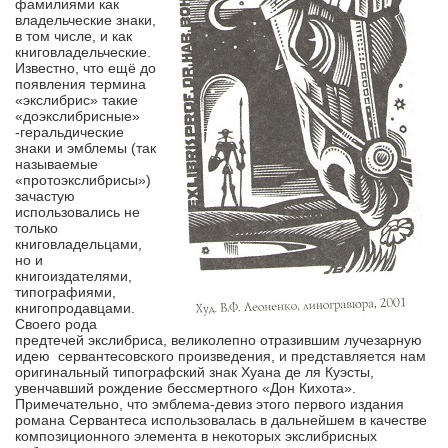
фамилиями как
владельческие знаки,
в том числе, и как
книговладельческие.
Известно, что ещё до
появления термина
«экслибрис» такие
«доэкслибрисные»
-геральдические
знаки и эмблемы (так
называемые
«протоэкслибрисы»)
зачастую
использовались не
только
книговладельцами,
но и
книгоиздателями,
типографиями,
книгопродавцами.
Своего рода
предтечей экслибриса, великолепно отразившим лучезарную
идею сервантесовского произведения, и представляется нам
оригинальный типографский знак Хуана де ля Куэсты,
увенчавший рождение бессмертного «Дон Кихота».
Примечательно, что эмблема-девиз этого первого издания
романа Сервантеса использовалась в дальнейшем в качестве
композиционного элемента в некоторых экслибрисных