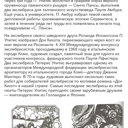
Через три года П. Упитис воплотил в графике образ верного
оруженосца ламанчского рыцаря — Санчо Пансы, выполнив
два экслибриса для таллинского искусствоведа Пауля Амбура.
Ещё учась в университете, П. Амбур избрал темой своей
дипломной работы трагикомическую эпопею Сервантеса, а
затем в течение ряда лет труды его появлялись в печати под
псевдонимом «С. Пянса».
На экслибрисе своего шведского друга Роланда Иоханссона П.
Упитис изобразил Дон Кихота, переезжающего через мост из
книг верхом на Росинанте. К XIII Международному конгрессу
экслибрисистов, проходившему в 1968 году в итальянском
городе Комо, художник создал, памятный знак для одного из
участников конгресса, французского поэта Пауля Пфистера.
Два экслибриса Петерис Упитис выгравировал одному из
организаторов Международной федерации экслибрисистов,
архитектору из итальянского города Комо—доктору Джанни
Мантеро. В 70-е годы художник выполнил несколько таких
работ для собирателей экслибрисов по мотивам романа «Дон
Кихот» в нашей стране. Самые последние экслибрисы из этой
сюиты Петерис Упитис преподнёс своим зарубежным друзьям
— книгоиздателям из Голландии и Японии.