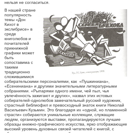
нельзя не согласиться.
В нашей стране
популярность
темы «Дон
Кихот в
экслибрисе» в
среде
книголюбов и
почитателей
прикнижной
графики может
быть
сопоставима с
такими
традиционно
сложившимися
собирательскими персоналиями, как «Пушкиниана»,
«Есениниана» и другими значительными литературными
собраниями. «Рыпарями одного имени, чей пыл, чья
увлечённость зажигают и других», назвал этих истовых
собирателей-однолюбов замечательный русский художник,
страстный библиофил и превосходный знаток книги Николай
Васильевич Кузьмин. Это благодаря их «одной, но пламенной
страсти» собираются уникальные коллекции, служащиe
людям, организуются выставки, пропагандируются лучшие
образцы книжно-графического искусства, ярко отображающие
высокий уровень духовных связей читателей с книгой, с