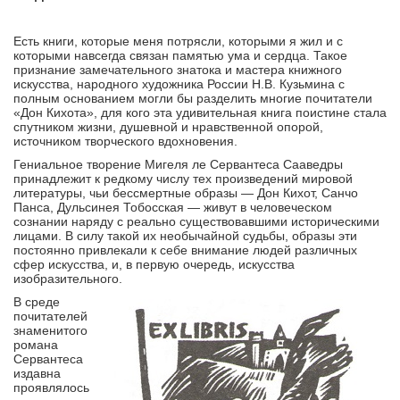
Есть книги, которые меня потрясли, которыми я жил и с
которыми навсегда связан памятью ума и сердца. Такое
признание замечательного знатока и мастера книжного
искусства, народного художника России Н.В. Кузьмина с
полным основанием могли бы разделить многие почитатели
«Дон Кихота», для кого эта удивительная книга поистине стала
спутником жизни, душевной и нравственной опорой,
источником творческого вдохновения.
Гениальное творение Мигеля ле Сервантеса Сааведры
принадлежит к редкому числу тех про­изведений мировой
литературы, чьи бессмертные образы — Дон Кихот, Санчо
Панса, Дульсинея Тобосская — живут в человеческом
сознании наряду с реально существовавшими историческими
лицами. В силу такой их необычайной судьбы, образы эти
постоянно привлекали к себе внимание людей различных
сфер искусства, и, в первую очередь, искусства
изобразительного.
В среде
почитателей
знаменитого
романа
Сервантеса
издавна
проявлялось