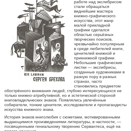
работе над экслибрисом
стали обращаться
виднейшие мастера
книжно-графического
искусства, этот жанр
малой прикладной
графики сделался
областью серьёзных
творческих поисков,
чрезвычайно популярным
в среде любителей книги,
ценителей книжной и
прикнижной графики.
Небольшие графические
листки — экслибрисы,
созданные художниками в
разную пору в разных
странах, часто
становились предметом
обострённого внимания людей, глубоко интересующихся не
только книжно-атрибутивной, но и эстетической стороной
книговладельческих знаков. Появлялись увлечённые
собиратели, тонкие ценители, исследователи и пропагандисты
искусства книжного знака.
История знаков книголюбия с сюжетами, мотивированными
выдающимися произведениями литературы, в частности, —
посвященными гениальному творению Сервантеса, ещё на