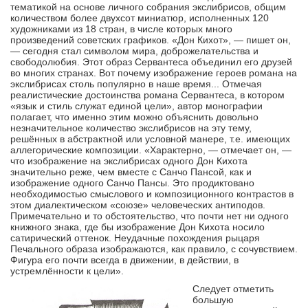
тематикой на основе личного собрания экслибрисов, общим
количеством более двухсот миниатюр, исполненных 120
художниками из 18 стран, в числе которых много
произведений советских графиков. «Дон Кихот», — пишет он,
— сегодня стал символом мира, доброжелательства и
свободолюбия. Этот образ Сервантеса объединил его друзей
во многих странах. Вот почему изображение героев романа на
экслибрисах столь популярно в наше время... Отмечая
реалистические достоинства романа Сервантеса, в котором
«язык и стиль служат единой цели», автор монографии
полагает, что именно этим можно объяснить довольно
незначительное количество экслибрисов на эту тему,
решённых в абстрактной или условной манере, т.е. имеющих
аллегорические композиции. «Характерно, — отмечает он, —
что изображение на экслибрисах одного Дон Кихота
значительно реже, чем вместе с Санчо Пансой, как и
изображение одного Санчо Пансы. Это продиктовано
необходимостью смыслового и композиционного контрастов в
этом диалектическом «союзе» человеческих антиподов.
Примечательно и то обстоятельство, что почти нет ни одного
книжного знака, где бы изображение Дон Кихота носило
сатирический оттенок. Неудачные похождения рыцаря
Печального образа изображаются, как правило, с сочувствием.
Фигура его почти всегда в движении, в действии, в
устремлённости к цели».
Следует отметить
большую