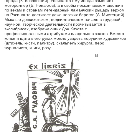
города (К. Козловский). Росинанта ему иногда заменяет
мотороллер (Б. Нена-хов), а в своём нескончаемом шествии
по векам и странам легендарный ламанчский рыцарь верхом
на Росинанте достигает даже невских берегов (А. Мистецкий).
Мысль о донкихотском, подвижническом начале в трудовой,
научной, творческой деятельности прочитывается в
экслибрисах, изображающих Дон Кихота с
профессиональными атрибутами владельцев знаков. Вместо
копья и щита в его руках можно увидеть «орудия» художников
(штихель, кисти, палитру), скальпель хирурга, перо
журналиста, книги, розу...
В