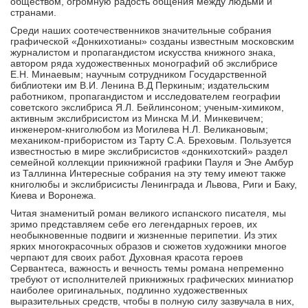
обществом, огромную радость общения между людьми и
странами.
Среди наших соотечественников значительные собрания
графической «Донкихотианы» созданы известным московским
журналистом и пропагандистом искусства книжного знака,
автором ряда художественных монографий об экслибрисе
Е.Н. Минаевым; научным сотрудником Государственной
библиотеки им В.И. Ленина В.Д Перкиным; издательским
работником, пропагандистом и исследователем географии
советского экслибриса Я.Л. Бейлинсоном; ученым-химиком,
активным экслибрисистом из Минска М.И. Минкевичем;
инженером-книголюбом из Могилева Н.Л. Великановым;
механиком-прибористом из Тарту С.А. Бреховым. Пользуется
известностью в мире экслибрисистов «донкихотский» раздел
семейной коллекции прикнижной графики Пауля и Эне Амбур
из Таллинна Интересные собрания на эту тему имеют также
книголюбы и экслибрисисты Ленинграда и Львова, Риги и Баку,
Киева и Воронежа.
Читая знаменитый роман великого испанского писателя, мы
зримо представляем себе его легендарных героев, их
необыкновенные подвиги и жизненные перипетии. Из этих
ярких многокрасочных образов и сюжетов художники многое
черпают для своих работ. Духовная красота героев
Сервантеса, важность и вечность темы романа непременно
требуют от исполнителей прикнижных графических миниатюр
наиболее оригинальных, подлинно художественных
выразительных средств, чтобы в полную силу зазвучала в них,