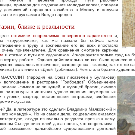
от няньки в деревне проходит путь рабочей-
чницы, примера для подражания молодых коллег, попадая
у достижений народного хозяйства в Москву и получая
 ли не из рук самого Вождя народов.
тазии, ближе к реальности
 деле
оптимизм соцреализма невероятно заразителен
и,
на «трудоголизм», как мы назвали бы сейчас такое
отношение к труду и воспевание его во всех ипостасях
 очень привлекателен. Для сравнения смотрите картины
ма
и статью о пути его художников. Игнорируется только труд на б
 в жертву работе. Однако действительно ли все было принесено в
кусстве оказалось «отсечено», «запрещено» - скажем, как тот же
лизма (в отличие от «Дней Турбиных»). Чем стала братия художни
 МАССОЛИТ (пародия на Союз писателей у Булгакова)
е воплощение в ресторане “Грибоедов” Объединение
в романе -символ не пишущей, а жующей братии, символ
я литературы в источник удовлетворения неумеренных
путевок, квартир, постоянными интригами, злобными
роме искусства.
бе? Да, в литературе это сделали Владимир Маяковский и
 его командой». Но на самом деле, соцреализм оказался
литературе, откуда изначально раздался призыв к нему.
союзном Съезде писателей дала понять, что соцреализм –
соб возможного дальнейшего существования деятелей