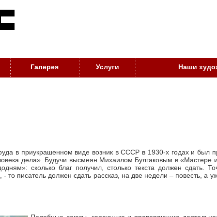
Галерея
Услуги
Наши худо
руда в приукрашенном виде возник в СССР в 1930-х годах и был пр
человека дела». Будучи высмеян Михаилом Булгаковым в «Мастере 
додням»: сколько благ получил, столько текста должен сдать. 
 то писатель должен сдать рассказ, на две недели – повесть, а уж