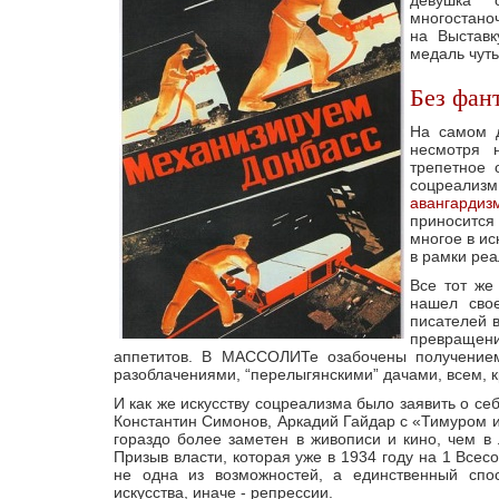
девушка 
многостано
на Выставк
медаль чуть
Без фан
На самом
несмотря 
трепетное 
соцреализм
авангардиз
приносится
многое в ис
в рамки реа
Все тот же
нашел сво
писателей 
превращени
аппетитов. В МАССОЛИТе озабочены получением 
разоблачениями, “перелыгянскими” дачами, всем, к
И как же искусству соцреализма было заявить о се
Константин Симонов, Аркадий Гайдар с «Тимуром и
гораздо более заметен в живописи и кино, чем в 
Призыв власти, которая уже в 1934 году на 1 Все
не одна из возможностей, а единственный спо
искусства, иначе - репрессии.