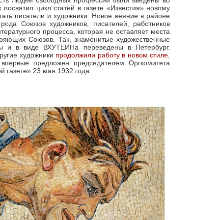
сть людей свободных профессий были введены во
х посвятил цикл статей в газете «Известия» новому
тать писатели и художники. Новое веяние в районе
рода Союзов художников, писателей, работников
итературного процесса, которая не оставляет места
еряющих Союзов. Так, знаменитые художественные
 и в виде ВХУТЕИНа переведены в Петербург.
другие художники
продолжили работу в новом стиле,
впервые предложен председателем Оргкомитета
 газете» 23 мая 1932 года.