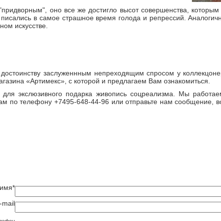
 "придворным", оно все же достигло высот совершенства, котор
 писались в самое страшное время голода и репрессий. Аналогичн
ном искусстве.
 достоинству заслуженнным непреходящим спросом у коллекцонер
агазина «Артимекс», с которой и предлагаем Вам ознакомиться.
для экслюзивного подарка живопись соцреализма. Мы работа
 нам по телефону +7495-648-44-96 или отправьте нам сообщение,
имя*
-mail