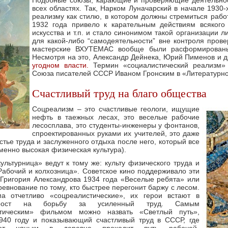
Подобные союзы, карающие и проверяющие деятельно
всех областях. Так, Нарком Луначарский в начале 1930-
реализму как стилю, в котором должны стремиться рабо
1932 года привело к карательным действиям всякого 
искусства и т.п. и стало синонимом такой организации л
для какой-либо “самодеятельности” вне контроля пров
мастерские ВХУТЕМАС вообще были расформированы
Несмотря на это, Александр Дейнека, Юрий Пименов и 
угодном власти.
Термин «социалистический реализм» 
Союза писателей СССР Иваном Гронским в «Литературной
Счастливый труд на благо общества
Соцреализм – это счастливые геологи, ищущие
нефть в таежных лесах, это веселые рабочие
лесосплава, это студенты-инженеры у фонтанов,
спроектированных руками их учителей, это даже
стье труда и заслуженного отдыха после него, который все
именно высокая физическая культура).
льтурница» ведут к тому же: культу физического труда и
Рабочий и колхозница». Советское кино поддерживало эти
Григория Александрова 1934 года «Веселые ребята» или
ревнование по тому, кто быстрее перегонит баржу
с лесом.
 отчетливо «соцреалистические», их герои встают в
рост на борьбу за усиленный труд. Самым
стическим» фильмом можно назвать «Светлый путь»,
940 году и показывающий счастливый труд в СССР, где