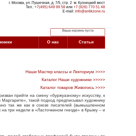
г. Москва, ул. Пушечная, д. 7/5, стр. 2 м. Кузнецкий мост
Тел.:
+7(495) 649 99 58
или
+7 (926) 770 51 48
E-mail:
info@antikzone.ru
Ваша корзина пуста
жники
О нас
Статьи
Наши Мастер классы и Лекториум >>>>
Каталог Наши художники >>>>>
Каталог товаров Живопись >>>>
изван прийти на смену «буржуазному» искусству, к
и Маргарите», такой подход предписывал художнику
Точно так же как в союзе писателей (вымышленном
 на три недели в «Ласточкином гнезде» в Крыму – и