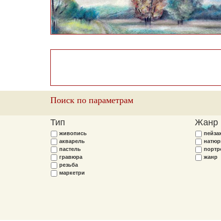
Поиск по параметрам
Тип
Жанр
живопись
пейза
акварель
натюр
пастель
портр
гравюра
жанр
резьба
маркетри