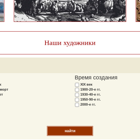
Наши художники
Время создания
ж
XIX век
морт
1900-20-е гг.
ет
1930-40-е гг.
1950-90-е гг.
2000-е гг.
найти