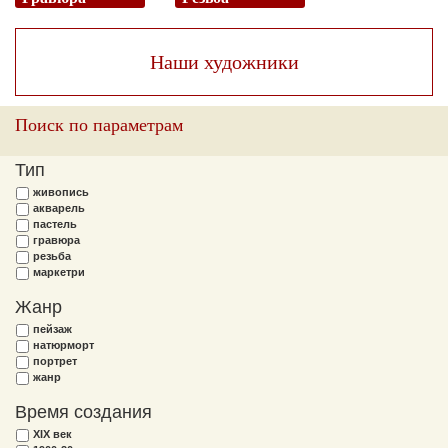
Наши художники
Поиск по параметрам
Тип
живопись
акварель
пастель
гравюра
резьба
маркетри
Жанр
пейзаж
натюрморт
портрет
жанр
Время создания
XIX век