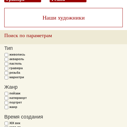
Наши художники
Поиск по параметрам
Тип
живопись
акварель
пастель
гравюра
резьба
маркетри
Жанр
пейзаж
натюрморт
портрет
жанр
Время создания
XIX век