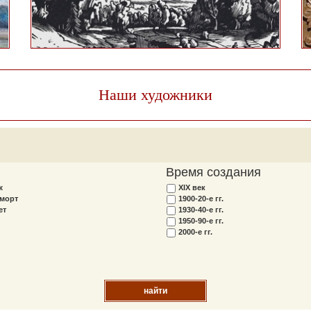
Наши художники
Время создания
ж
XIX век
морт
1900-20-е гг.
ет
1930-40-е гг.
1950-90-е гг.
2000-е гг.
найти