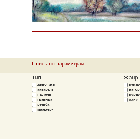
Поиск по параметрам
Тип
Жанр
живопись
пейза
акварель
натюр
пастель
портр
гравюра
жанр
резьба
маркетри