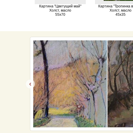
Картина "Цветущий май"
Картина "Тропинка в
Холст, масло
Холст, масло
55х70
45х35
‹