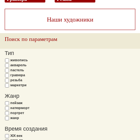
Наши художники
Поиск по параметрам
Тип
живопись
акварель
пастель
гравюра
резьба
маркетри
Жанр
пейзаж
натюрморт
портрет
жанр
Время создания
XIX век