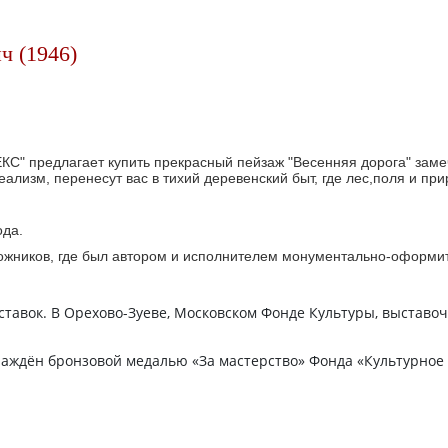
ч (1946)
КС" предлагает купить прекрасный пейзаж "Весенняя дорога" зам
ализм, перенесут вас в тихий деревенский быт, где лес,поля и пр
.
ода.
ожников, где был автором и исполнителем монументально-оформит
ставок. В Орехово-Зуеве, Московском Фонде Культуры, выставоч
раждён бронзовой медалью «За мастерство» Фонда «Культурное