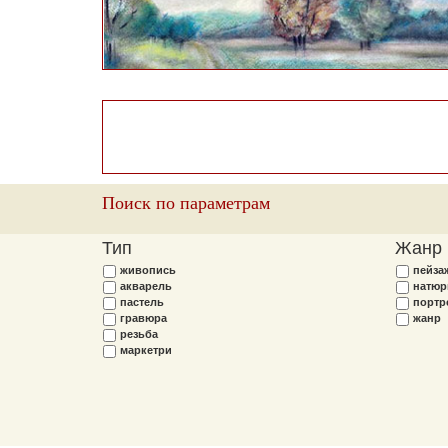
Поиск по параметрам
Тип
Жанр
живопись
пейза
акварель
натюр
пастель
портр
гравюра
жанр
резьба
маркетри