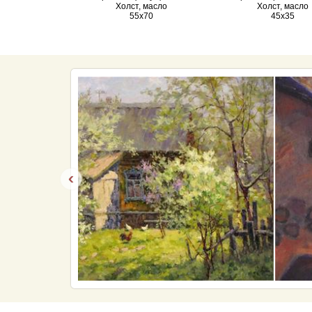
Холст, масло
Холст, масло
55х70
45х35
‹