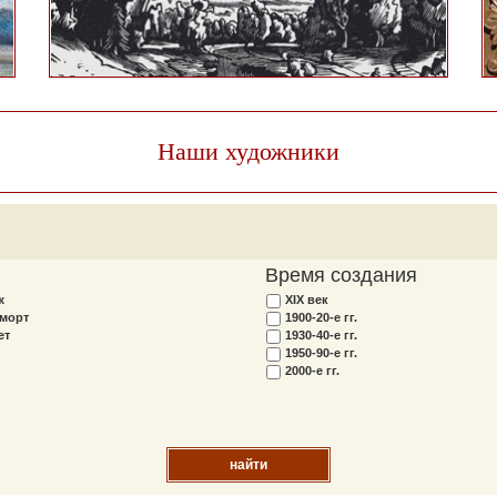
Наши художники
Время создания
ж
XIX век
морт
1900-20-е гг.
ет
1930-40-е гг.
1950-90-е гг.
2000-е гг.
найти