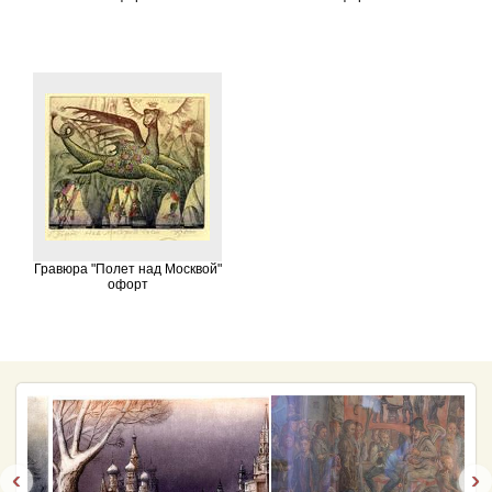
Гравюра "Полет над Москвой"
офорт
‹
›