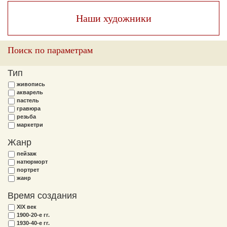
Наши художники
Поиск по параметрам
Тип
живопись
акварель
пастель
гравюра
резьба
маркетри
Жанр
пейзаж
натюрморт
портрет
жанр
Время создания
XIX век
1900-20-е гг.
1930-40-е гг.