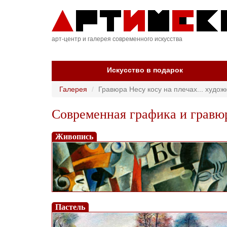
арт-центр и галерея современного искусства
Искусство в подарок
Галерея
Гравюра Несу косу на плечах... худ
Современная графика и гравю
Живопись
Пастель