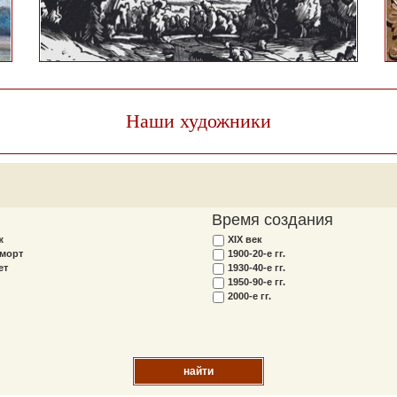
Наши художники
Время создания
ж
XIX век
морт
1900-20-е гг.
ет
1930-40-е гг.
1950-90-е гг.
2000-е гг.
найти