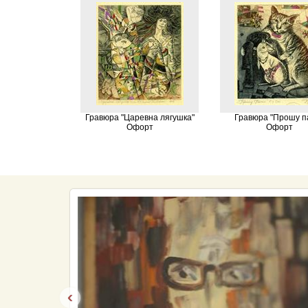
Гравюра "Царевна лягушка"
Гравюра "Прошу п
Офорт
Офорт
‹