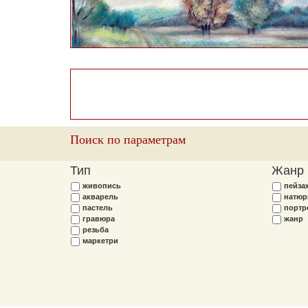
Поиск по параметрам
Тип
Жанр
живопись
пейза
акварель
натюр
пастель
портр
гравюра
жанр
резьба
маркетри