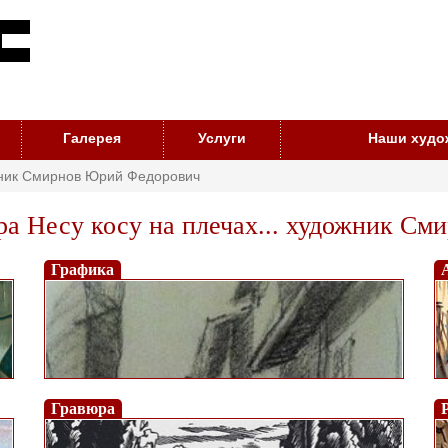
Галерея
Услуги
Наши худо
ожник Смирнов Юрий Федорович
ра Несу косу на плечах... художник С
Графика
Гравюра