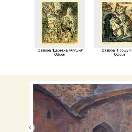
Гравюра "Царевна лягушка"
Гравюра "Прошу п
Офорт
Офорт
‹