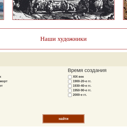
Наши художники
Время создания
ж
XIX век
морт
1900-20-е гг.
ет
1930-40-е гг.
1950-90-е гг.
2000-е гг.
найти