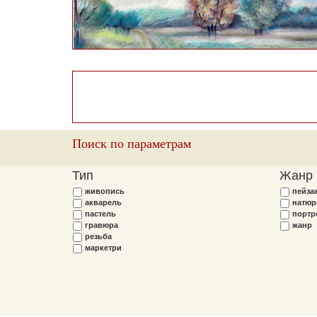
Поиск по параметрам
Тип
Жанр
живопись
пейза
акварель
натюр
пастель
портр
гравюра
жанр
резьба
маркетри