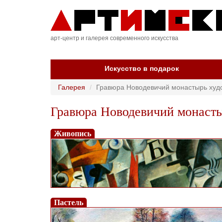
арт-центр и галерея современного искусства
Искусство в подарок
Галерея
Гравюра Новодевичий монастырь ху
Гравюра Новодевичий монаст
Живопись
Пастель