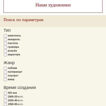
Наши художники
Поиск по параметрам
Тип
живопись
акварель
пастель
гравюра
резьба
маркетри
Жанр
пейзаж
натюрморт
портрет
жанр
Время создания
XIX век
1900-20-е гг.
1930-40-е гг.
1950-90-е гг.