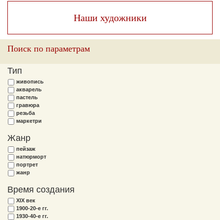
Наши художники
Поиск по параметрам
Тип
живопись
акварель
пастель
гравюра
резьба
маркетри
Жанр
пейзаж
натюрморт
портрет
жанр
Время создания
XIX век
1900-20-е гг.
1930-40-е гг.