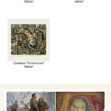
Офорт
офорт
Гравюра "Полосатые"
Офорт
‹
›