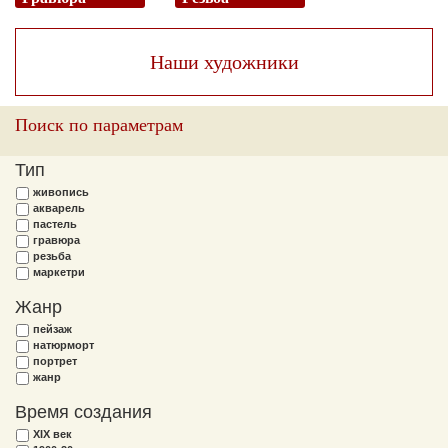
Наши художники
Поиск по параметрам
Тип
живопись
акварель
пастель
гравюра
резьба
маркетри
Жанр
пейзаж
натюрморт
портрет
жанр
Время создания
XIX век