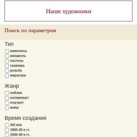
Наши художники
Поиск по параметрам
Тип
живопись
акварель
пастель
гравюра
резьба
маркетри
Жанр
пейзаж
натюрморт
портрет
жанр
Время создания
XIX век
1900-20-е гг.
1930-40-е гг.