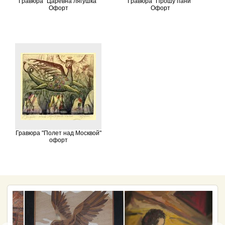
Гравюра "Царевна лягушка"
Гравюра "Прошу пани"
Офорт
Офорт
Гравюра "Полет над Москвой"
офорт