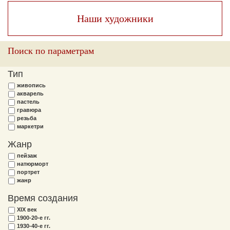
Наши художники
Поиск по параметрам
Тип
живопись
акварель
пастель
гравюра
резьба
маркетри
Жанр
пейзаж
натюрморт
портрет
жанр
Время создания
XIX век
1900-20-е гг.
1930-40-е гг.