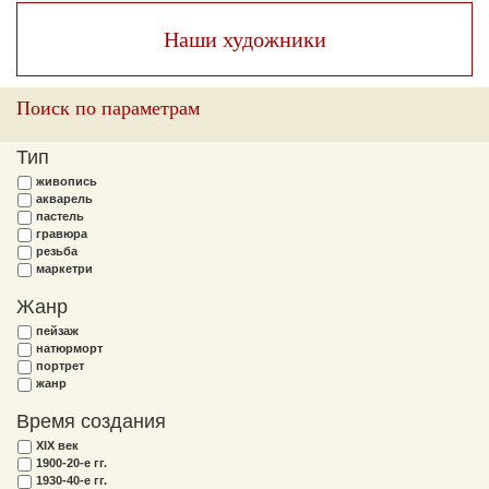
Наши художники
Поиск по параметрам
Тип
живопись
акварель
пастель
гравюра
резьба
маркетри
Жанр
пейзаж
натюрморт
портрет
жанр
Время создания
XIX век
1900-20-е гг.
1930-40-е гг.