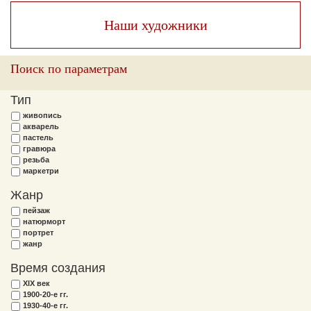
Наши художники
Поиск по параметрам
Тип
живопись
акварель
пастель
гравюра
резьба
маркетри
Жанр
пейзаж
натюрморт
портрет
жанр
Время создания
XIX век
1900-20-е гг.
1930-40-е гг.