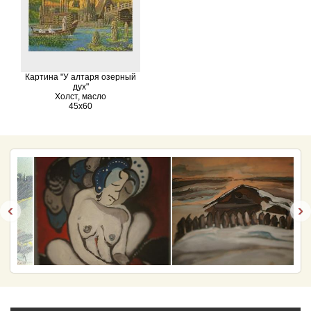
Картина "У алтаря озерный
дух"
Холст, масло
45х60
‹
›