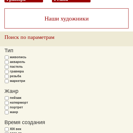
Наши художники
Поиск по параметрам
Тип
живопись
акварель
пастель
гравюра
резьба
маркетри
Жанр
пейзаж
натюрморт
портрет
жанр
Время создания
XIX век