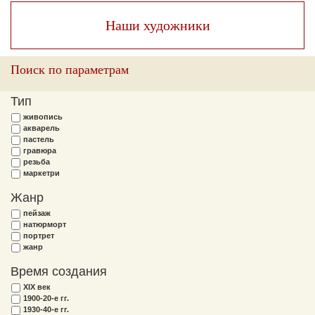
Наши художники
Поиск по параметрам
Тип
живопись
акварель
пастель
гравюра
резьба
маркетри
Жанр
пейзаж
натюрморт
портрет
жанр
Время создания
XIX век
1900-20-е гг.
1930-40-е гг.