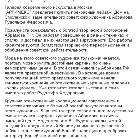
Галерея современного искусства в Москве
"АРТИМЕКС" предлагает купить прекрасный пейзаж "Дом на
Смоленской" замечательного советского художника Абрамова
Рудольфа Федоровича.
Пожалуйста ознакомьтесь с богатой творческой биографией
Абрамова Р.Ф. Он работал совершенно в разных техниках и
стилях, и достигал в них настоящей виртуозности. Его работы
характеризуются богатством творческого переосмысления и
обобщения советской действительности.
Мода на этого советского художника только начинается,
поэтому можно купить достойные картины по очень
демократичным ценам. В этой связи живопись Абрамова РФ
является прекрасной инвестицией. В настоящее время
популяризацией этого прекрасного художника начали
заниматься крупнейшие отечественные картинные галереи и
коллекционеры. Уже готовится каталог выставки и сама
выставка работ Рудольфа Федоровича.
Крупные отечественные коллекционеры современной и
советской живописи с большой охотой покупают картины
этого художника. В нашей галереи современного искусства вы
сможете купить картины художника Абрамова по очень
выгодной цене. Надеемся, что Вы будете довольны этой
покупкой и предлагаемый Вашему вниманию прекрасный
пейзаж станет жемчужиной Вашей коллекции и преобразит
интерьер Вашей гостиной или кабинета.