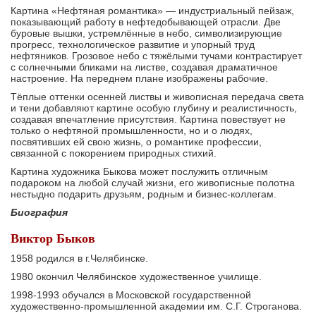
Картина «Нефтяная романтика» — индустриальный пейзаж,
показывающий работу в нефтедобывающей отрасли. Две
буровые вышки, устремлённые в небо, символизирующие
прогресс, технологическое развитие и упорный труд
нефтяников. Грозовое небо с тяжёлыми тучами контрастирует
с солнечными бликами на листве, создавая драматичное
настроение. На переднем плане изображены рабочие.
Тёплые оттенки осенней листвы и живописная передача света
и тени добавляют картине особую глубину и реалистичность,
создавая впечатление присутствия. Картина повествует не
только о нефтяной промышленности, но и о людях,
посвятивших ей свою жизнь, о романтике профессии,
связанной с покорением природных стихий.
Картина художника Быкова может послужить отличным
подароком на любой случай жизни, его живописные полотна
нестыдно подарить друзьям, родным и бизнес-коллегам.
Биография
Виктор Быков
1958 родился в г.Челябинске.
1980 окончил Челябинское художественное училище.
1998-1993 обучался в Московской государственной
художественно-промышленной академии им. С.Г. Строганова.