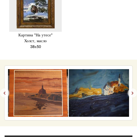
Картина "На утесе"
Холст, масло
38х50
‹
›