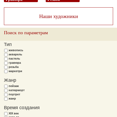
Наши художники
Поиск по параметрам
Тип
живопись
акварель
пастель
гравюра
резьба
маркетри
Жанр
пейзаж
натюрморт
портрет
жанр
Время создания
XIX век