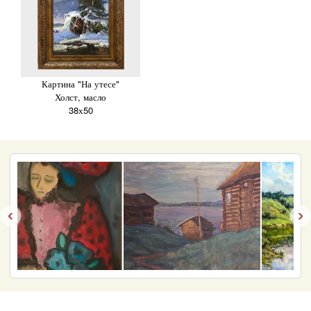
Картина "На утесе"
Холст, масло
38х50
‹
›