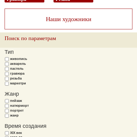
Наши художники
Поиск по параметрам
Тип
живопись
акварель
пастель
гравюра
резьба
маркетри
Жанр
пейзаж
натюрморт
портрет
жанр
Время создания
XIX век