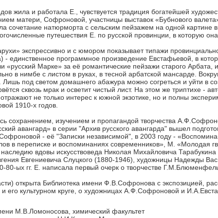
одов жила и работала Е., чувствуется традиция богатейшей художес
ем матери, Софроновой, участницы выставок «Бубнового валета»,
ила сочетание натюрморта с сельским пейзажем на одной картине 
ногочисленные путешествия Е. по русской провинции, в которую он
арухи» экспрессивно и с юмором показывает типажи провинциально
ера) - единственное программное произведение Евстафьевой, в кот
и «русский Марке» за её романтические пейзажи старого Арбата,
но в нимбе с листом в руках, в тесной арбатской мансарде. Вокруг
 Лишь под светом домашнего абажура можно согреться и уйти в со
рвётся сквозь мрак и осветит чистый лист. На этом же триптихе - 
тражают не только интерес к южной экзотике, но и полны эксперим
вой 1910-х годов.
сь сохранением, изучением и пропагандой творчества А.Ф.Софрон
усский авангард» в серии "Архив русского авангарда" вышел подг
офроновой - её "Записки независимой", в 2003 году - «Воспомина
лов в переписке и воспоминаниях современников», М. «Молодая г
к наследию вдовы искусствоведа Николая Михайловича Тарабукина
гения Евгениевича Слуцкого (1880-1946), художницы Надежды Вас
0-80-ых гг. Е. написала первый очерк о творчестве Г.М.Блюменфел
сти) открыта Библиотека имени Ф.В.Софронова с экспозицией, рас
и его культурном круге, о художницах А.Ф.Софроновой и И.А.Евст
мени М.В.Ломоносова, химический факультет