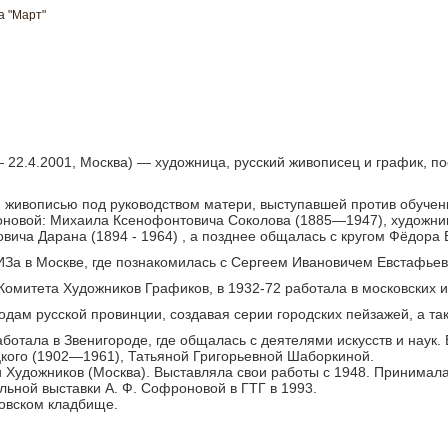
а "Март"
 22.4.2001, Москва) — художница, русский живописец и график, п
и живописью под руководством матери, выступавшей против обуче
оновой: Михаила Ксенофонтовича Соколова (1885—1947), художник
вича Дарана (1894 - 1964) , а позднее общалась с кругом Фёдора
ИЗа в Москве, где познакомилась с Сергеем Ивановичем Евстафьев
омитета Художников Графиков, в 1932-72 работала в московских и
дам русской провинции, создавая серии городских пейзажей, а так
аботала в Звенигороде, где общалась с деятелями искусств и наук.
цкого (1902—1961), Татьяной Григорьевной Шаборкиной.
Художников (Москва). Выставляла свои работы с 1948. Принимала
ьной выставки А. Ф. Софроновой в ГТГ в 1993.
ковском кладбище.