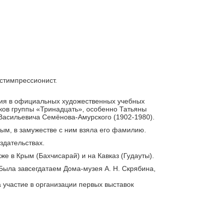
остимпрессионист.
ния в официальных художественных учебных
ов группы «Тринадцать», особенно Татьяны
 Васильевича Семёнова-Амурского (1902-1980).
ым, в замужестве с ним взяла его фамилию.
здательствах.
же в Крым (Бахчисарай) и на Кавказ (Гудауты).
 Была завсегдатаем Дома-музея А. Н. Скрябина,
 участие в организации первых выставок