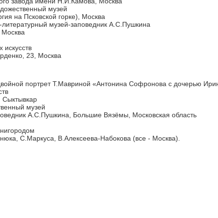
ого завода имени Н.И.Камова, Москва
художественный музей
гия на Псковской горке), Москва
-литературный музей-заповедник А.С.Пушкина
, Москва
х искусств
рденко, 23, Москва
двойной портрет Т.Мавриной «Антонина Софронова с дочерью Ирино
ств
, Сыктывкар
твенный музей
оведник А.С.Пушкина, Большие Вязёмы, Московская область
енигородом
нюка, С.Маркуса, В.Алексеева-Набокова (все - Москва).