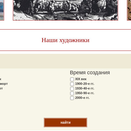
Наши художники
Время создания
ж
XIX век
морт
1900-20-е гг.
ет
1930-40-е гг.
1950-90-е гг.
2000-е гг.
найти