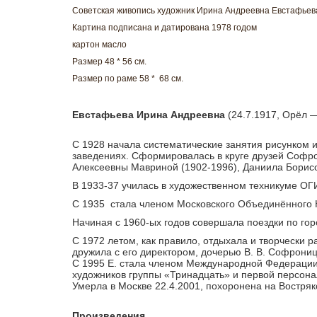
Советская живопись художник Ирина Андреевна Евстафьев
Картина подписана и датирована 1978 годом
картон масло
Размер 48 * 56 см.
Размер по раме 58 * 68 см.
Евстафьева Ирина Андреевна
(24.7.1917, Орёл —
С 1928 начала систематические занятия рисунком 
заведениях. Сформировалась в круге друзей Софр
Алексеевны Мавриной (1902-1996), Даниила Борисо
В 1933-37 училась в художественном техникуме ОГ
С 1935 стала членом Московского Объединённого К
Начиная с 1960-ых годов совершала поездки по горо
С 1972 летом, как правило, отдыхала и творчески р
дружила с его директором, дочерью В. В. Софрони
С 1995 Е. стала членом Международной Федерации 
художников группы «Тринадцать» и первой персонал
Умерла в Москве 22.4.2001, похоронена на Востря
Произведения