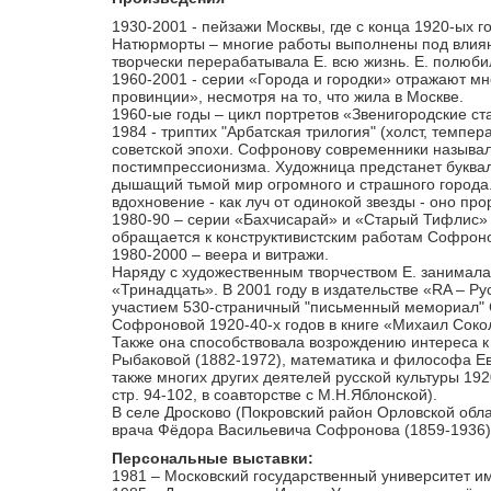
1930-2001 - пейзажи Москвы, где с конца 1920-ых г
Натюрморты – многие работы выполнены под влияни
творчески перерабатывала Е. всю жизнь. Е. полюб
1960-2001 - серии «Города и городки» отражают м
провинции», несмотря на то, что жила в Москве.
1960-ые годы – цикл портретов «Звенигородские ст
1984 - триптих "Арбатская трилогия" (холст, темп
советской эпохи. Софронову современники называл
постимпрессионизма. Художница предстанет букваль
дышащий тьмой мир огромного и страшного города.
вдохновение - как луч от одинокой звезды - оно про
1980-90 – серии «Бахчисарай» и «Старый Тифлис» о
обращается к конструктивистским работам Софроно
1980-2000 – веера и витражи.
Наряду с художественным творчеством Е. занимала
«Тринадцать». В 2001 году в издательстве «RA – Р
участием 530-страничный "письменный мемориал" С
Софроновой 1920-40-х годов в книге «Михаил Соко
Также она способствовала возрождению интереса 
Рыбаковой (1882-1972), математика и философа Ев
также многих других деятелей русской культуры 192
стр. 94-102, в соавторстве с М.Н.Яблонской).
В селе Дросково (Покровский район Орловской обла
врача Фёдора Васильевича Софронова (1859-1936) 
Персональные выставки:
1981 – Московский государственный университет и