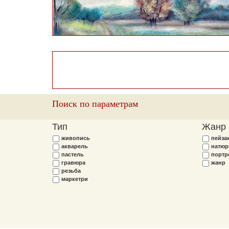
Поиск по параметрам
Тип
Жанр
живопись
пейза
акварель
натюр
пастель
портр
гравюра
жанр
резьба
маркетри