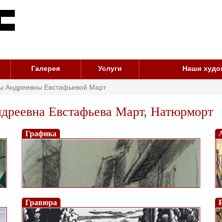
Галерея
Услуги
Наши худо
ы Андреевны Евстафьевой Март
дреевна Евстафьева Март, Натюрморт
Графика
Гравюра