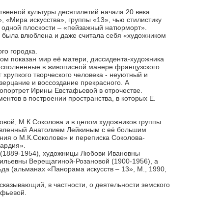
твенной культуры десятилетий начала 20 века.
 «Мира искусства», группы «13», чью стилистику
в одной плоскости – «пейзажный натюрморт».
а была влюблена и даже считала себя «художником
го городка.
ором показан мир её матери, диссидента-художника
 исполненные в живописной манере французского
 хрупкого творческого человека - неуютный и
зерцание и воссоздание прекрасного. А
автопортрет Ирины Евстафьевой в отрочестве.
ентов в построении пространства, в которых Е.
овой, М.К.Соколова и в целом художников группы
отовленный Анатолием Лейкиным с её большим
ния о М.К.Соколове» и переписка Соколова-
вардия».
 (1889-1954), художницы Любови Ивановны
ильевны Верещагиной-Розановой (1900-1956), а
ьда (альманах «Панорама искусств – 13», М., 1990,
сказывающий, в частности, о деятельности земского
афьевой.