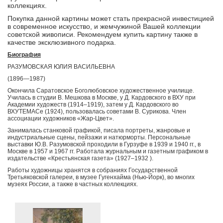
коллекциях.
Покупка данной картины может стать прекрасной инвестицией
в современное искусство, и жемчужиной Вашей коллекции
советской живописи. Рекомендуем купить картину также в
качестве эксклюзивного подарка.
Биография
РАЗУМОВСКАЯ ЮЛИЯ ВАСИЛЬЕВНА
(1896—1987)
Окончила Саратовское Боголюбовское художественное училище.
Училась в студии В. Мешкова в Москве, у Д. Кардовского в ВХУ при
Академии художеств (1914–1919), затем у Д. Кардовского во
ВХУТЕМАСе (1924), пользовалась советами В. Сурикова. Член
ассоциации художников «Жар-Цвет».
Занималась станковой графикой, писала портреты, жанровые и
индустриальные сцены, пейзажи и натюрморты. Персональные
выставки Ю.В. Разумовской проходили в Гурзуфе в 1939 и 1940 гг., в
Москве в 1957 и 1967 гг. Работала журнальным и газетным графиком в
издательстве «Крестьянская газета» (1927–1932 ).
Работы художницы хранятся в собраниях Государственной
Третьяковской галереи, в музее Гугенхайма (Нью-Йорк), во многих
музеях России, а также в частных коллекциях.