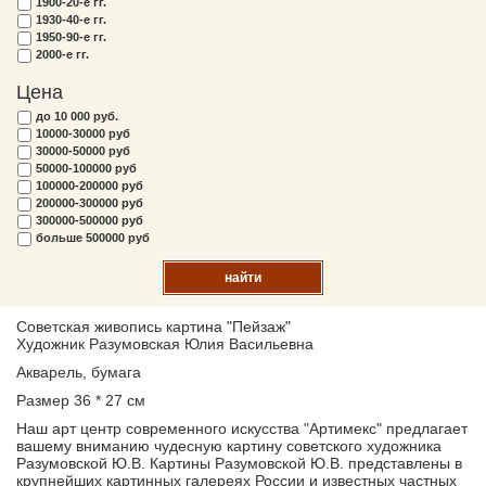
1900-20-е гг.
1930-40-е гг.
1950-90-е гг.
2000-е гг.
Цена
до 10 000 руб.
10000-30000 руб
30000-50000 руб
50000-100000 руб
100000-200000 руб
200000-300000 руб
300000-500000 руб
больше 500000 руб
найти
Советская живопись картина "Пейзаж"
Художник Разумовская Юлия Васильевна
Акварель, бумага
Размер 36 * 27 см
Наш арт центр современного искусства "Артимекс" предлагает
вашему вниманию чудесную картину советского художника
Разумовской Ю.В. Картины Разумовской Ю.В. представлены в
крупнейших картинных галереях России и известных частных