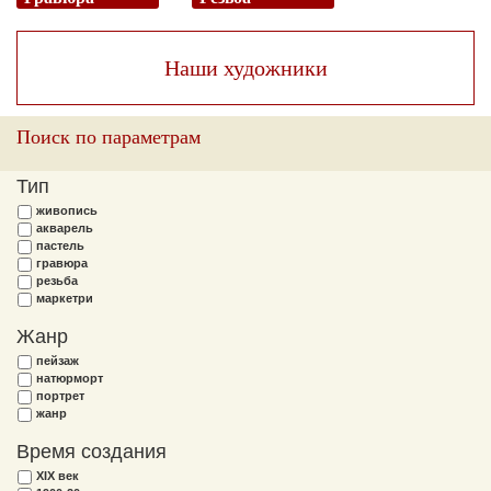
Наши художники
Поиск по параметрам
Тип
живопись
акварель
пастель
гравюра
резьба
маркетри
Жанр
пейзаж
натюрморт
портрет
жанр
Время создания
XIX век