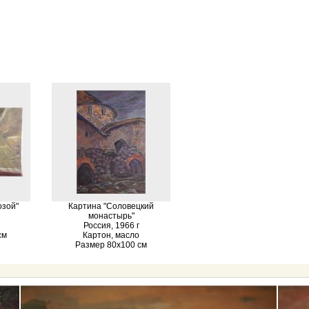
озой"
Картина "Соловецкий
монастырь"
Россия, 1966 г
см
Картон, масло
Размер 80х100 см