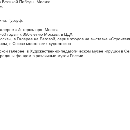
ю Великой Победы. Москва.
».
ина. Гурзуф.
Галерее «Интерколор». Москва
-60 годы» к 850-летию Москвы, в ЦДХ.
Москвы, в Галерее на Беговой, серия этюдов на выставке «Строите
чем, в Союзе московских художников.
ской галерее, в Художественно-педагогическом музее игрушки в Се
еданы фондом в различные музеи России.