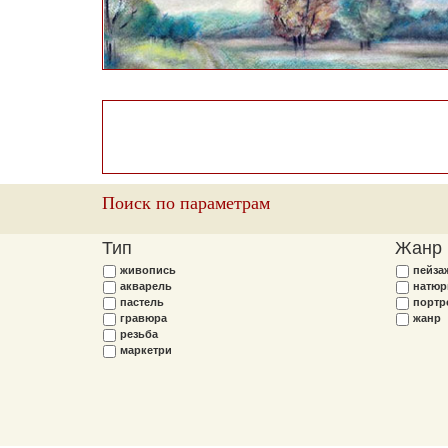
Поиск по параметрам
Тип
Жанр
живопись
пейза
акварель
натюр
пастель
портр
гравюра
жанр
резьба
маркетри