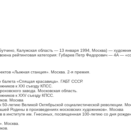
Бутчино, Калужская область — 13 января 1994, Москва) — художник
оена рейтинговая категория: Губарев Петр Федорович — 4А — «с
ектов «Лыжная станция». Москва. 2-я премия.
 балета «Спящая красавица». ГАБТ СССР.
жников к XXI съезду КПСС.
оховского завода. Московская область.
ожников к XXV съезду КПСС.
ков. Москва
к 50-летию Великой Октябрьской социалистической революции. Мо
ашей Родины в произведениях московских художников». Москва
 в институте им. Гнесиных, посвященная 100-летию со дня рожде
. Москва.
ков.