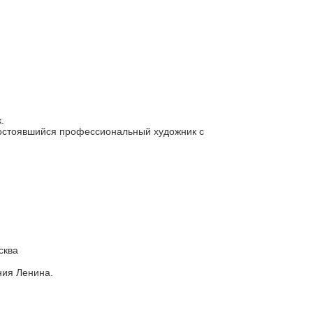
.
остоявшийся профессиональный художник с
сква
ния Ленина.