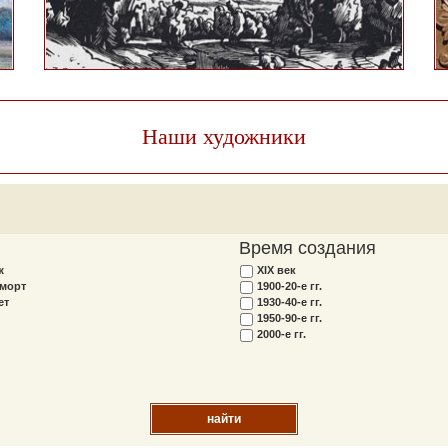
Наши художники
Время создания
ж
XIX век
морт
1900-20-е гг.
ет
1930-40-е гг.
1950-90-е гг.
2000-е гг.
найти