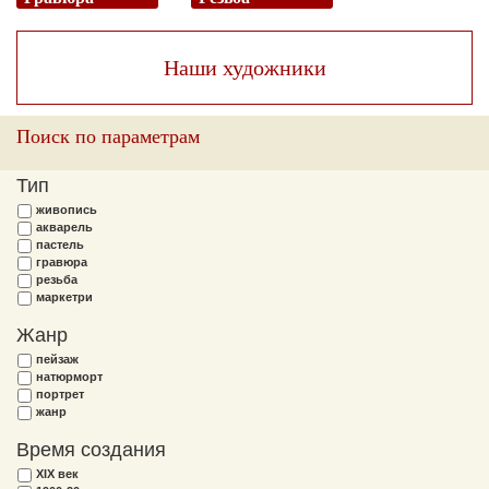
Наши художники
Поиск по параметрам
Тип
живопись
акварель
пастель
гравюра
резьба
маркетри
Жанр
пейзаж
натюрморт
портрет
жанр
Время создания
XIX век