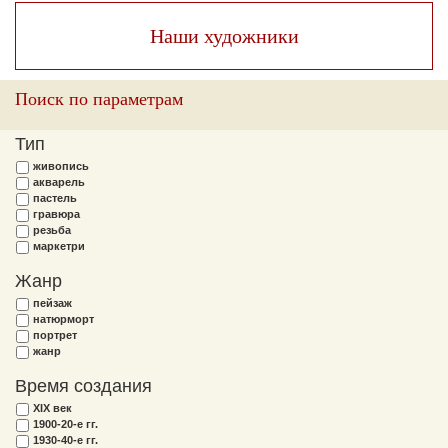
Наши художники
Поиск по параметрам
Тип
живопись
акварель
пастель
гравюра
резьба
маркетри
Жанр
пейзаж
натюрморт
портрет
жанр
Время создания
XIX век
1900-20-е гг.
1930-40-е гг.