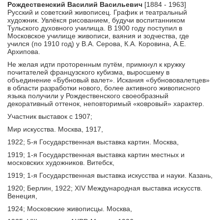
Рождественский Василий Васильевич
[1884 - 1963]
Русский и советский живописец. График и театральный
художник. Увлёкся рисованием, будучи воспитанником
Тульского духовного училища. В 1900 году поступил в
Московское училище живописи, ваяния и зодчества, где
учился (по 1910 год) у В.А. Серова, К.А. Коровина, А.Е.
Архипова.
Не желая идти проторенным путём, примкнул к кружку
почитателей французского кубизма, выросшему в
объединение «Бубновый валет». Искания «бубнововалетцев»
в области разработки нового, более активного живописного
языка получили у Рождественского своеобразный
декоративный оттенок, неповторимый «ковровый» характер.
Участник выставок с 1907;
Мир искусства. Москва, 1917,
1922; 5-я Государственная выставка картин. Москва,
1919; 1-я Государственная выставка картин местных и
московских художников. Витебск,
1919; 1-я Государственная выставка искусства и науки. Казань,
1920; Берлин, 1922; XIV Международная выставка искусств.
Венеция,
1924; Московские живописцы. Москва,