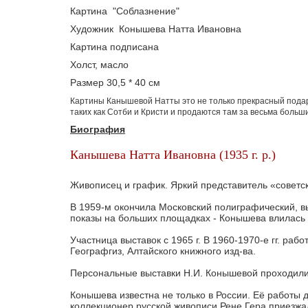
Картина "Соблазнение"
Художник Конышева Натта Ивановна
Картина подписана
Холст, масло
Размер 30,5 * 40 см
Картины Канышевой Натты это не только прекрасный подаро
таких как Сотби и Кристи и продаются там за весьма больш
Биография
Канышева Натта Ивановна (1935 г. р.)
Живописец и график. Яркий представитель «советск
В 1959-м окончила Московский полиграфический, 
показы на больших площадках - Конышева влилась в
Участница выставок с 1965 г. В 1960-1970-е гг. р
Географгиз, Алтайского книжного изд-ва.
Персональные выставки Н.И. Конышевой проходили в
Конышева известна не только в России. Её работы 
коллекционер русской живописи Рене Гера приезжал