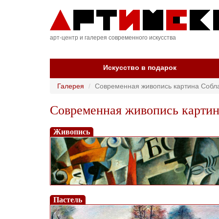
арт-центр и галерея современного искусства
Искусство в подарок
Галерея
Современная живопись картина Собл
Современная живопись картин
Живопись
Пастель