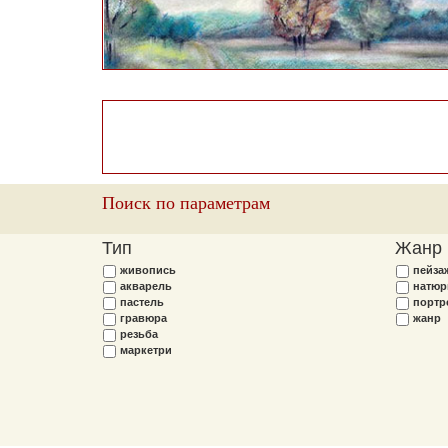
Поиск по параметрам
Тип
Жанр
живопись
пейза
акварель
натюр
пастель
портр
гравюра
жанр
резьба
маркетри