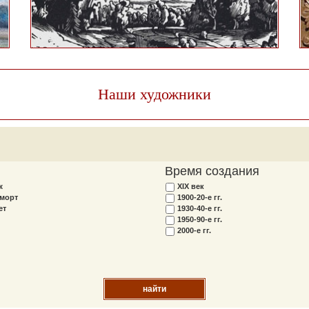
Наши художники
Время создания
ж
XIX век
морт
1900-20-е гг.
ет
1930-40-е гг.
1950-90-е гг.
2000-е гг.
найти