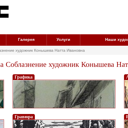
Галерея
Услуги
Наши худо
азнение художник Конышева Натта Ивановна
а Соблазнение художник Конышева Нат
Графика
Гравюра