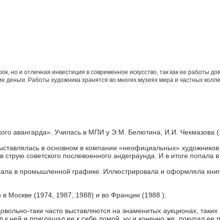
к, но и отличная инвестиция в современное искусство, так как
ее работы дов
ие деньги. Работы художника хранятся во многих музеях мира и частных колл
ого авангарда». Училась в МПИ у Э.М. Белютина, И.И. Чекмазова (1
выставлялась в основном в компании «неофициальных» художников
 струю советского послевоенного андеграунда. И в итоге попала в 
аботала в промышленной графике. Иллюстрировала и оформляла книг
 Москве (1974, 1987, 1988) и во Франции (1988 ).
довольно-таки часто выставляются на знаменитых аукционах, таких
 к ней и приглашал ее к себе домой, ну и конечно же, покупал ее 