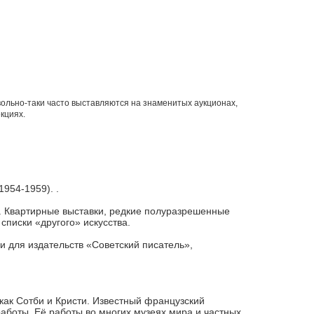
ольно-таки часто выставляются на знаменитых аукционах,
екциях.
954-1959). .
. Квартирные выставки, редкие полуразрешенные
списки «другого» искусства.
и для издательств «Советский писатель»,
 как Сотби и Кристи. Известный французский
работы. Её работы во многих музеях мира и частных