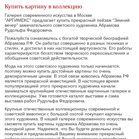
Купить картину в коллекцию
Галерея современного искусства в Москве
"АРТИМЕКС" предлагает купить прекрасный пейзаж "Зимний
вечер" замечательного советского художника Абрамова
Рудольфа Федоровича.
Пожалуйста ознакомьтесь с богатой творческой биографией
Абрамова Р.Ф. Он работал совершенно в разных техниках и
стилях, и достигал в них настоящей виртуозности. Его работы
характеризуются богатством творческого переосмысления и
обобщения советской действительности.
Мода на этого советского художника только начинается,
поэтому можно купить достойные картины по очень
демократичным ценам. В этой связи живопись Абрамова РФ
является прекрасной инвестицией. В настоящее время
популяризацией этого прекрасного художника начали
заниматься крупнейшие отечественные картинные галереи и
коллекционеры. Уже готовится каталог выставки и сама
выставка работ Рудольфа Федоровича.
Крупные отечественные коллекционеры современной и
советской живописи с большой охотой покупают картины
этого художника. В нашей галереи современного искусства вы
сможете купить картины художника Абрамова по очень
выгодной цене. Надеемся, что Вы будете довольны этой
покупкой и предлагаемый Вашему вниманию прекрасный
пейзаж станет жемчужиной Вашей коллекции и преобразит