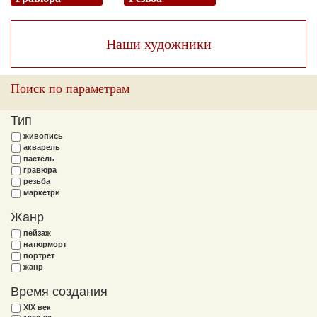
Наши художники
Поиск по параметрам
Тип
живопись
акварель
пастель
гравюра
резьба
маркетри
Жанр
пейзаж
натюрморт
портрет
жанр
Время создания
XIX век