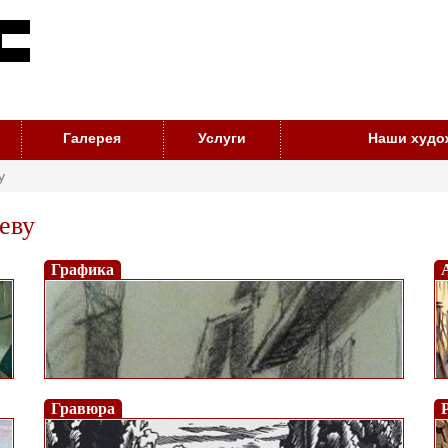
Галерея
Услуги
Наши худо
у
еву
Графика
Гравюра