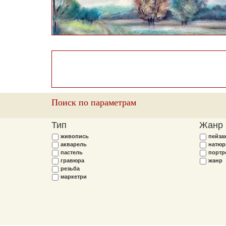
Поиск по параметрам
Тип
Жанр
живопись
пейза
акварель
натюр
пастель
портр
гравюра
жанр
резьба
маркетри