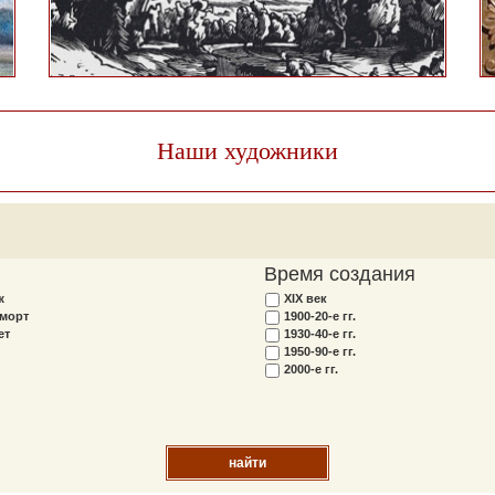
Наши художники
Время создания
ж
XIX век
морт
1900-20-е гг.
ет
1930-40-е гг.
1950-90-е гг.
2000-е гг.
найти