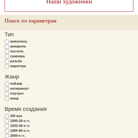
Наши художники
Поиск по параметрам
Тип
живопись
акварель
пастель
гравюра
резьба
маркетри
Жанр
пейзаж
натюрморт
портрет
жанр
Время создания
XIX век
1900-20-е гг.
1930-40-е гг.
1950-90-е гг.
2000-е гг.