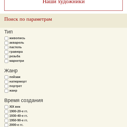
Наши художники
Поиск по параметрам
Тип
живопись
акварель
пастель
гравюра
резьба
маркетри
Жанр
пейзаж
натюрморт
портрет
жанр
Время создания
XIX век
1900-20-е гг.
1930-40-е гг.
1950-90-е гг.
2000-е гг.