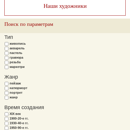
Наши художники
Поиск по параметрам
Тип
живопись
акварель
пастель
гравюра
резьба
маркетри
Жанр
пейзаж
натюрморт
портрет
жанр
Время создания
XIX век
1900-20-е гг.
1930-40-е гг.
1950-90-е гг.