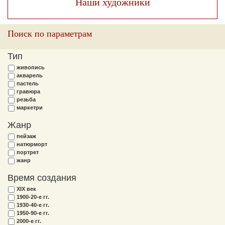
Наши художники
Поиск по параметрам
Тип
живопись
акварель
пастель
гравюра
резьба
маркетри
Жанр
пейзаж
натюрморт
портрет
жанр
Время создания
XIX век
1900-20-е гг.
1930-40-е гг.
1950-90-е гг.
2000-е гг.