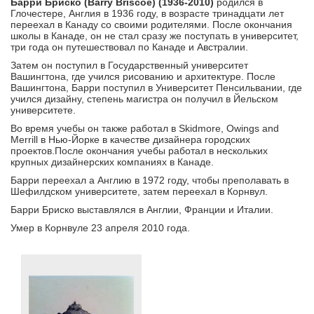
Барри Бриско (Barry Briscoe) (1936-2010)
родился в
Глочестере, Англия в 1936 году, в возрасте тринадцати лет
переехал в Канаду со своими родителями. После окончания
школы в Канаде, он не стал сразу же поступать в университет,
три года он путешествовал по Канаде и Австралии.
Затем он поступил в Государственный университет
Вашингтона, где учился рисованию и архитектуре. После
Вашингтона, Барри поступил в Университет Пенсильвании, где
учился дизайну, степень магистра он получил в Йельском
университете.
Во время учебы он также работал в Skidmore, Owings and
Merrill в Нью-Йорке в качестве дизайнера городских
проектов.После окончания учебы работал в нескольких
крупных дизайнерских компаниях в Канаде.
Барри переехал а Англию в 1972 году, чтобы преполавать в
Шефилдском университете, затем переехал в Корнвул.
Барри Бриско выставлялся в Англии, Франции и Италии.
Умер в Корнвуле 23 апреля 2010 года.