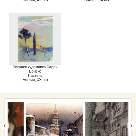
Англия, XX век
Англия, XX век
Рисунок художника Барри
Бриско
Пастель
Англия, XX век
‹
›