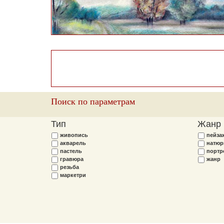
Поиск по параметрам
Тип
Жанр
живопись
пейза
акварель
натюр
пастель
портр
гравюра
жанр
резьба
маркетри