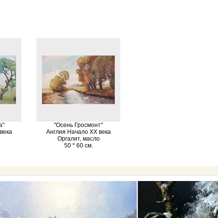
а"
"Осень Гросмонт"
 века
Англия Начало XX века
о
Оргалит, масло
50 * 60 см.