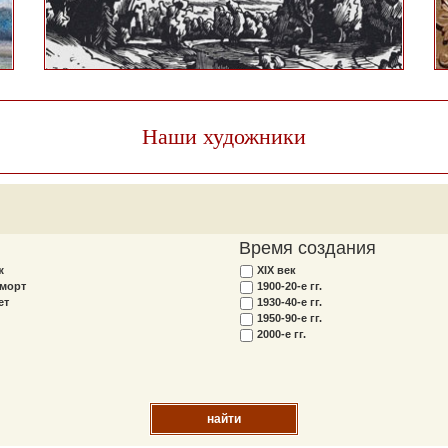
Наши художники
Время создания
ж
XIX век
морт
1900-20-е гг.
ет
1930-40-е гг.
1950-90-е гг.
2000-е гг.
найти