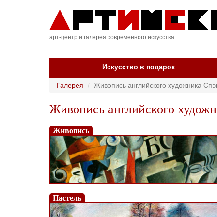
арт-центр и галерея современного искусства
Искусство в подарок
Галерея
Живопись английского художника Спэк
Живопись английского художни
Живопись
Пастель