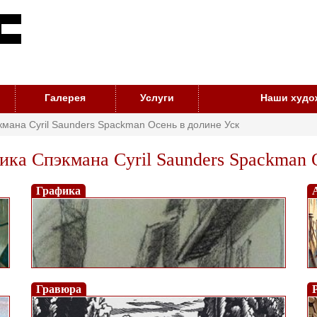
Галерея
Услуги
Наши худо
мана Cyril Saunders Spackman Осень в долине Уск
ка Спэкмана Cyril Saunders Spackman 
Графика
Гравюра