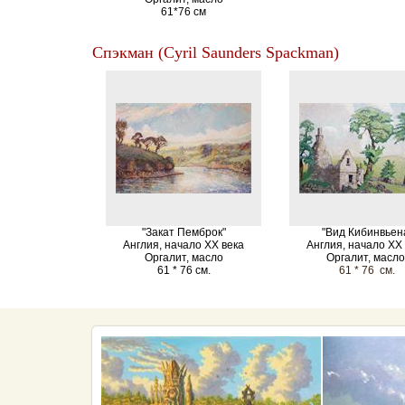
61*76 см
Спэкман (Cyril Saunders Spackman)
"Закат Пемброк"
"Вид Кибинвьен
Англия, начало XX века
Англия, начало XX
Оргалит, масло
Оргалит, масл
61 * 76 см.
61 * 76 см.