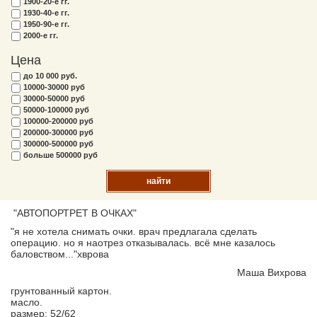
1900-20-е гг.
1930-40-е гг.
1950-90-е гг.
2000-е гг.
Цена
до 10 000 руб.
10000-30000 руб
30000-50000 руб
50000-100000 руб
100000-200000 руб
200000-300000 руб
300000-500000 руб
больше 500000 руб
найти
"АВТОПОРТРЕТ В ОЧКАХ"
"я не хотела снимать очки. врач предлагала сделать
операцию. но я наотрез отказывалась. всё мне казалось
баловством..."хврова
Маша Вихрова
грунтованный картон.
масло.
размер: 52/62