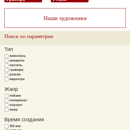
Наши художники
Поиск по параметрам
Тип
живопись
акварель
пастель
гравюра
резьба
маркетри
Жанр
пейзаж
натюрморт
портрет
жанр
Время создания
XIX век