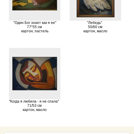
"Один Бог знает как я ее"
"Лебедь"
77*55 см
50/60 см
картон, пастель
картон, масло
"Когда я любила - я не спала"
71/53 см
картон, масло