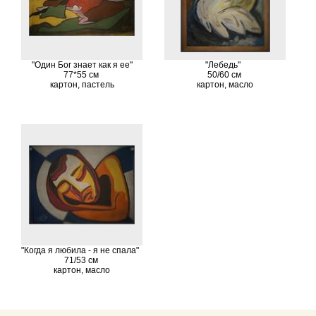
"Один Бог знает как я ее"
"Лебедь"
77*55 см
50/60 см
картон, пастель
картон, масло
"Когда я любила - я не спала"
71/53 см
картон, масло