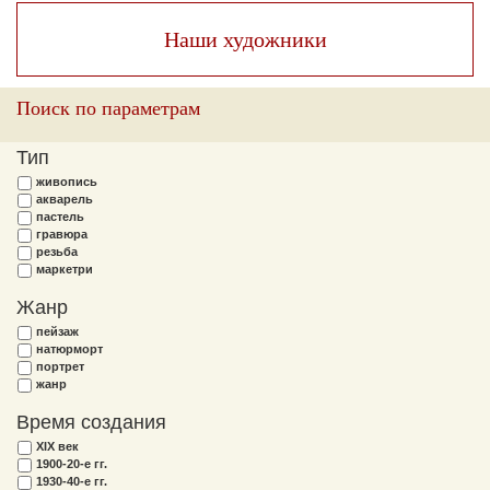
Наши художники
Поиск по параметрам
Тип
живопись
акварель
пастель
гравюра
резьба
маркетри
Жанр
пейзаж
натюрморт
портрет
жанр
Время создания
XIX век
1900-20-е гг.
1930-40-е гг.