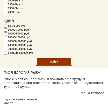
1900-20-е гг.
1930-40-е гг.
1950-90-е гг.
2000-е гг.
Цена
до 10 000 руб.
10000-30000 руб
30000-50000 руб
50000-100000 руб
100000-200000 руб
200000-300000 руб
300000-500000 руб
больше 500000 руб
найти
"МОЯ ДОРОГАЯ РЫБА"
"мне снился сон про рыбу. я поймала её в пруду. я -
астраханка. а она смотрит на меня, улыбается, и подставляет
тупой лоб руке...
Маша Вихрова
грунтованный картон.
масло.