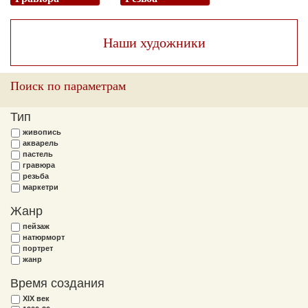
Наши художники
Поиск по параметрам
Тип
живопись
акварель
пастель
гравюра
резьба
маркетри
Жанр
пейзаж
натюрморт
портрет
жанр
Время создания
XIX век