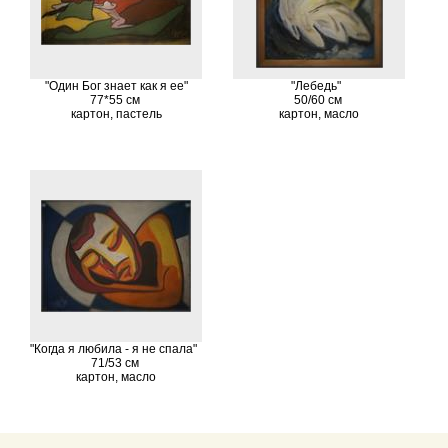
"Один Бог знает как я ее"
"Лебедь"
77*55 см
50/60 см
картон, пастель
картон, масло
"Когда я любила - я не спала"
71/53 см
картон, масло