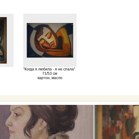
"Когда я любила - я не спала"
71/53 см
картон, масло