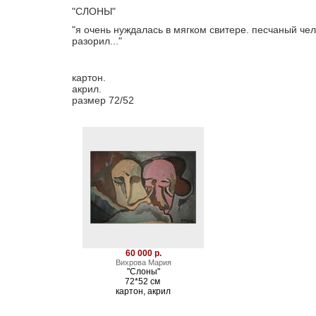
"СЛОНЫ"
"я очень нуждалась в мягком свитере. песчаный чел
разорил..."
картон.
акрил.
размер 72/52
60 000 р.
Вихрова Мария
"Слоны"
72*52 см
картон, акрил