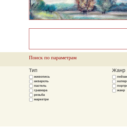
Поиск по параметрам
Тип
Жанр
живопись
пейза
акварель
натюр
пастель
портр
гравюра
жанр
резьба
маркетри