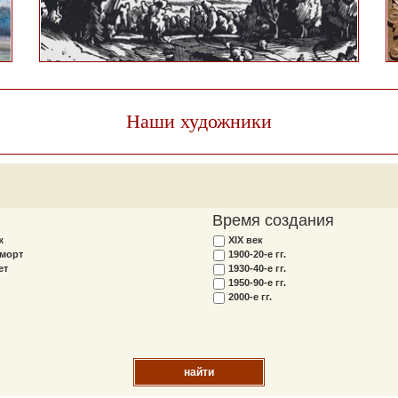
Наши художники
Время создания
ж
XIX век
морт
1900-20-е гг.
ет
1930-40-е гг.
1950-90-е гг.
2000-е гг.
найти