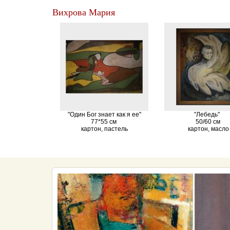
Вихрова Мария
"Один Бог знает как я ее"
"Лебедь"
77*55 см
50/60 см
картон, пастель
картон, масло