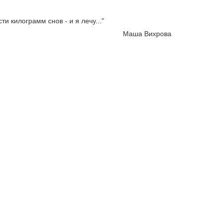
и килограмм снов - и я лечу..."
Маша Вихрова