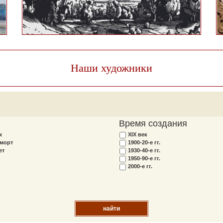
Наши художники
Время создания
ж
XIX век
морт
1900-20-е гг.
ет
1930-40-е гг.
1950-90-е гг.
2000-е гг.
найти