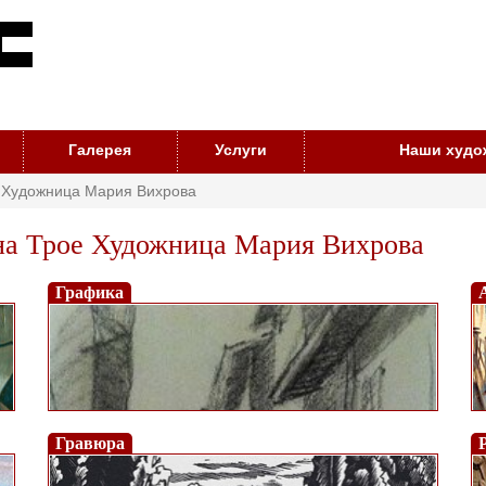
Галерея
Услуги
Наши худо
 Художница Мария Вихрова
на Трое Художница Мария Вихрова
Графика
Гравюра