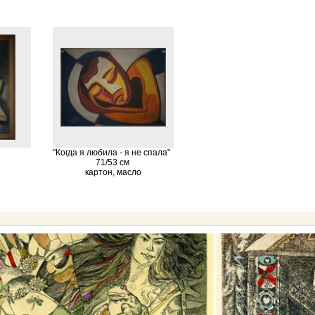
"Когда я любила - я не спала"
71/53 см
картон, масло