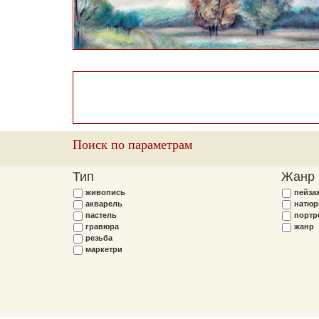
Поиск по параметрам
Тип
Жанр
живопись
пейза
акварель
натюр
пастель
портр
гравюра
жанр
резьба
маркетри