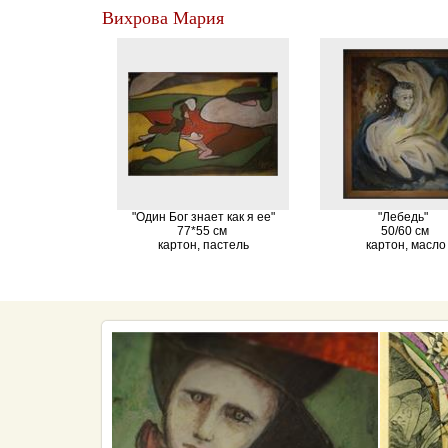
Вихрова Мария
"Один Бог знает как я ее"
"Лебедь"
77*55 см
50/60 см
картон, пастель
картон, масло