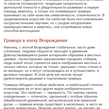
то смысле поляризуется: тенденции натуральности,
зрительной точности и убедительности развивает в первую
очередь живопись, а только что появив­шаяся гравюра
принимает на себя качества симво­личности, отвлеченности. В
средневековом искус­стве эти свойства были неотъемлемыми
нату­ралистичными чертами, но с уходом натурализма
преимущественно в живопись, они потребовали новых
способов воплощения.
Гравюра в эпоху Возрождения
Наконец, с эпохой Возрождения стабильные, часто даже
статичные, людские общности прихо­дят в движение.
Довольствовавшиеся ранее алтар­ными образами в местных
церквах, скульптурны­ми украшениями городских соборов,
люди новой эпохи стремятся иметь изображения местных и
личных святых, которые не только украшают стены сте­нах в
их жилищах, но и могут сопровождать их в путешествиях, в
деловых поездках. И этой цели как нельзя лучше
удовлетворяла дешевая и порта­тивная гравюра.
Гравюра обладает особым свойством, в наи­большей степени
отличающим ее от всех других видов изобразительного
искусства. Это свойство — тиражность. По самому своему
определению — отпечаток, сделанный с особым образом
обрабо­танной деревянной, металлической или каменной
доски, — гравюра всегда существует в нескольких, а часто во
многих экземплярах. Нередко задают вопрос: не лишает ли