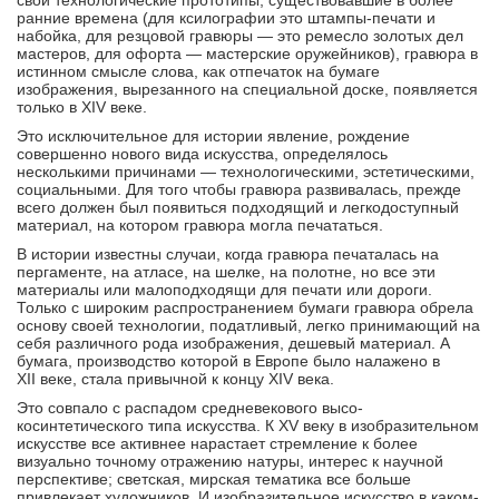
свои технологические прототипы, существовавшие в более
ранние времена (для ксилографии это штампы-печати и
набойка, для резцовой гравюры — это ремесло золотых дел
мастеров, для офорта — мастерские оружейников), гравюра в
истинном смысле слова, как отпечаток на бумаге
изображения, вырезанного на специальной доске, появляется
только в XIV веке.
Это исключительное для истории явление, рождение
совершенно нового вида искусства, опре­делялось
несколькими причинами — технологиче­скими, эстетическими,
социальными. Для того чтобы гравюра развивалась, прежде
всего должен был появиться подходящий и легкодоступный
ма­териал, на котором гравюра могла печататься.
В истории известны случаи, когда гравюра печата­лась на
пергаменте, на атласе, на шелке, на полот­не, но все эти
материалы или малоподходящи для печати или дороги.
Только с широким распространением бумаги гравюра обрела
основу своей тех­нологии, податливый, легко принимающий на
себя различного рода изображения, дешевый материал. А
бумага, производство которой в Европе было налажено в
XII веке, стала привычной к концу XIV века.
Это совпало с распадом средневекового высо­
косинтетического типа искусства. К XV веку в изо­бразительном
искусстве все активнее нарастает стремление к более
визуально точному отражению натуры, интерес к научной
перспективе; светская, мирская тематика все больше
привлекает худож­ников. И изобразительное искусство в каком-