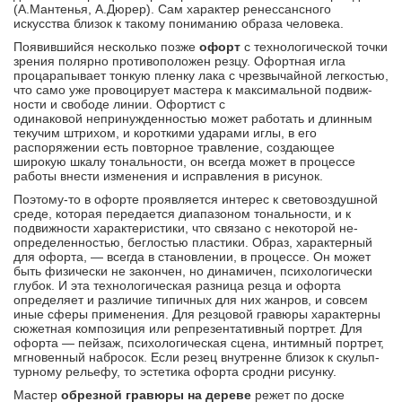
(А.Мантенья, А.Дюрер). Сам характер ренессансного
искусства близок к такому пониманию образа человека.
Появившийся несколько позже
офорт
с техно­логической точки
зрения полярно противоположен резцу. Офортная игла
процарапывает тонкую пленку лака с чрезвычайной легкостью,
что само уже провоцирует мастера к максимальной подвиж­
ности и свободе линии. Офортист с
одинаковой непринужденностью может работать и длинным
текучим штрихом, и короткими ударами иглы, в его
распоряжении есть повторное травление, соз­дающее
широкую шкалу тональности, он всегда может в процессе
работы внести изменения и ис­правления в рисунок.
Поэтому-то в офорте прояв­ляется интерес к световоздушной
среде, которая передается диапазоном тональности, и к
подвиж­ности характеристики, что связано с некоторой не­
определенностью, беглостью пластики. Образ, ха­рактерный
для офорта, — всегда в становлении, в процессе. Он может
быть физически не закончен, но динамичен, психологически
глубок. И эта тех­нологическая разница резца и офорта
определяет и различие типичных для них жанров, и совсем
иные сферы применения. Для резцовой гравюры характерны
сюжетная композиция или репрезентативный портрет. Для
офорта — пейзаж, психоло­гическая сцена, интимный портрет,
мгновенный набросок. Если резец внутренне близок к скульп­
турному рельефу, то эстетика офорта сродни рисунку.
Мастер
обрезной гравюры на дереве
режет по доске