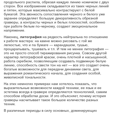
продольного распила, обрезая каждую ли­нию ножичком с двух
сторон. Все изображение складывается из таких черных линий
и пятен, ко­торые максимально контрастируют с белой
бумагой. Эта звонкость сопоставления черного и бело­го уже
заранее определяет большую декоратив­ность обрезной
гравюры, а контрасты черных и белых плоскостей, особенно
при работе белым по-черному, создают эмоциональное
напряжение.
Наконец,
литография
на редкость нейтральна по отношению
к работе мастера: на камне можно рисовать с гой же
легкостью, что и па бумаге — карандашом, тушью,
процарапывать, тушевать и т.п. И тем не менее литография —
это не просто способ тиражирования рисунка. Совсем другой
характер литографской краски, очень плотной и на­сыщенной,
работа скребком, позволяющим созда­вать подвижную белую
линию, способность свести тон на нет — все это создает очень
богатые воз­можности для передачи динамики света, для
выра­жения романтического начала, для создания осо­бой,
живописной тональности.
На этих немногих примерах нам хотелось по­казать, что
выразительные возможности каждой техники, ее язык и ее
эстетика всегда в гравюре определяются технологией, самим
способом обра­ботки доски. И это объясняет, почему история
гравюры насчитывает такое большое количество разных
техник.
В различные периоды в силу основных, доми­нирующих