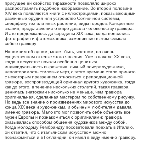
присущее ей свойство тиражности позволяло широко
распространять по­добное изображение. Во второй половине
XIV века появляются книги с иллюстрациями, показываю­щими
различные орудия или устройство Солнеч­ной системы,
специфику тех или иных растений, виды городов. Конкретные
знания, представление о мире давала человечеству гравюра.
И это про­должалось до середины XIX века, когда появились
фотография и фотомеханика, заменившие в этом смысле
собою гравюру.
Напомним об одном, может быть, частном, но очень
существенном оттенке этого явления. Уже в начале XX века,
когда в искусстве начали особенно цениться
индивидуальность выражения, личный почерк художника,
неповторимость стиле­вых черт, с этого времени стало принято
с некоторым презрением относиться к репродукционной
гравюре, воспроизводящей оригинал другого художника, тогда
как до этого, в течение нескольких столетий, такая гравюра
ценилась знатоками нисколько не меньше, чем гравюра
оригинальная, сделанная мастером по собственному рисунку.
Но ведь все знание о произведениях мирового искус­ства до
конца XIX века и художникам, и обычным любителям давала
именно гравюра. Мало кто мог позволить себе объехать все
музеи Европы и познакомиться с оригиналами: гравюра
оказывалась способом об­щения художников между собой.
Когда молодому Рембрандту посоветовали поехать в Италию,
он ответил, что с итальянским искусством можно
познакомиться и в Голландии: он имел в виду именно гравюру.