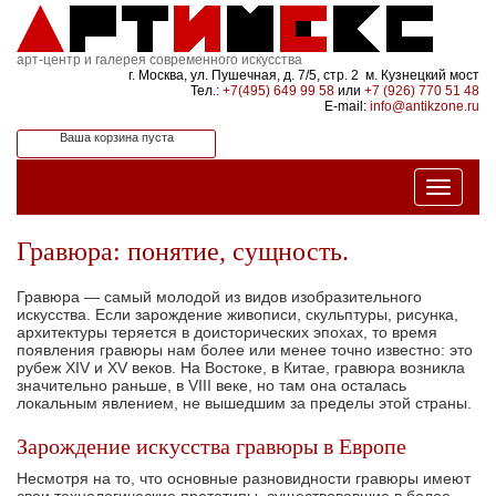
арт-центр и галерея современного искусства
г. Москва, ул. Пушечная, д. 7/5, стр. 2 м. Кузнецкий мост
Тел.:
+7(495) 649 99 58
или
+7 (926) 770 51 48
E-mail:
info@antikzone.ru
Ваша корзина пуста
Гравюра: понятие, сущность.
Гравюра — самый молодой из видов изобра­зительного
искусства. Если зарождение живописи, скульптуры, рисунка,
архитектуры теряется в до­исторических эпохах, то время
появления гравюры нам более или менее точно известно: это
рубеж XIV и XV веков. На Востоке, в Китае, гравюра воз­никла
значительно раньше, в VIII веке, но там она осталась
локальным явлением, не вышедшим за пределы этой страны.
Зарождение искусства гравюры в Европе
Несмотря на то, что основные разновид­ности гравюры имеют