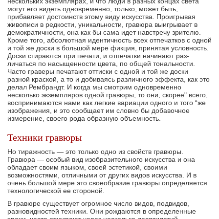
нескольких экземплярах, и что люди в разных концах света
могут его видеть одновременно, только, может быть,
прибавляет достоинств этому виду искусства. Проигрывая
живописи в редкости, уникальности, гравюра выигрывает в
демократичности, она как бы сама идет навстречу зрителю.
Кроме того, абсолютная идентичность всех отпечатков с одной
и той же доски в боль­шой мере фикция, принятая условность.
Доски стираются при печати, и отпечатки начинают раз­
личаться по насыщенности цвета, по общей то­нальности.
Часто граверы печатают оттиски с од­ной и той же доски
разной краской, а то и доби­ваясь различного эффекта, как это
делал Рем­брандт. И когда мы смотрим одновременно
несколько экземпляров одной гравюры, то они, ско­рее" всего,
воспринимаются нами как легкие вариа­ции одного и того “же
изображения, и это сооб­щает им словно бы добавочное
измерение, своего рода образную объемность.
Техники гравюры
Но тиражность — это только одно из свойств гравюры.
Гравюра — особый вид изобразительно­го искусства и она
обладает своим языком, своей эстетикой, своими
возможностями, отличными от других видов искусства. И в
очень большой мере это своеобразие гравюры определяется
технологи­ческой ее стороной.
В гравюре существует огромное число видов, подвидов,
разновидностей техники. Они рождают­ся в определенные