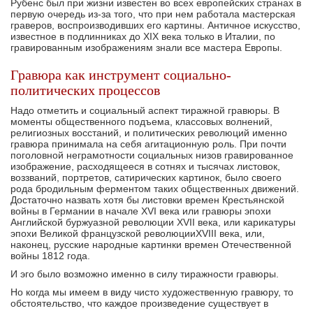
Рубенс был при жизни известен во всех европейских странах в
первую очередь из-за того, что при нем работала мастерская
граве­ров, воспроизводивших его картины. Античное ис­кусство,
известное в подлинниках до XIX века толь­ко в Италии, по
гравированным изображениям знали все мастера Европы.
Гравюра как инструмент социально-
политических процессов
Надо отметить и социальный аспект тиражной гравюры. В
моменты общественного подъема, классовых волнений,
религиозных восстаний, и по­литических революций именно
гравюра принимала на себя агитационную роль. При почти
поголов­ной неграмотности социальных низов гравирован­ное
изображение, расходящееся в сотнях и тысячах листовок,
воззваний, портретов, сатирических кар­тинок, было своего
рода бродильным ферментом таких общественных движений.
Достаточно на­звать хотя бы листовки времен Крестьянской
вой­ны в Германии в начале XVI века или гравюры эпо­хи
Английской буржуазной революции XVII века, или карикатуры
эпохи Великой французской револю­цииXVIII века, или,
наконец, русские народные кар­тинки времен Отечественной
войны 1812 года.
И эго было возможно именно в силу тиражности гравюры.
Но когда мы имеем в виду чисто художествен­ную гравюру, то
обстоятельство, что каждое про­изведение существует в