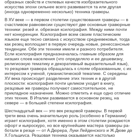
образных свойств и стилевых качеств изобразительного
искусства эпохи сильнее всего развивается та или другая
(иногда одновременно несколько) техника гравюры.
В XV веке — в первом столетии существования гравюры — в
счастливом равновесии существуют две основные гравюрные
техники: резей и. обрез­ная ксилография. Между ними почти
нет конку­ренции. Ксилография всем своим пластическим
языком еще тесно связана с искусством средневе­ковья, тогда
как резец воплощает в первую оче­редь новые, ренессансные
тенденции. Обе эти тех­ники имели и разного потребителя.
Если ксилогра­фия предназначалась главным образом для
низших слоев населения (что определяло и ее дешевизну,
религиозную тематику и декоративный вырази­тельный язык),
то резцовая гравюра обращалась к слоям образованным, с их
интересом к ученой, гуманистической тематике. С середины
XV века происходит разделение этих техник и в другой
плоскости: ксилография почти целиком уходит в книгу,
резцовые же гравюры получают самостоя­тельное, не
прикладное назначение. Можно отме­тить и еще одно отличие
этих техник. В Италии развивается в основном резец, на
севере — в боль­шей степени ксилография.
Шестнадцатый век — это век резцовой гравю­ры. В первой
трети века очень значительную роль (особенно в Германии)
играет ксилография, хотя именно в этом столетии рождаются
офорт и кьяроскуро, но все крупнейшие мастера гравюры ра­
ботали в резце — от А.Дюрера, Луки Лейденско­го и Ж.Дюве до
Х.Гольциуса. Резцовая техника оказывается настолько