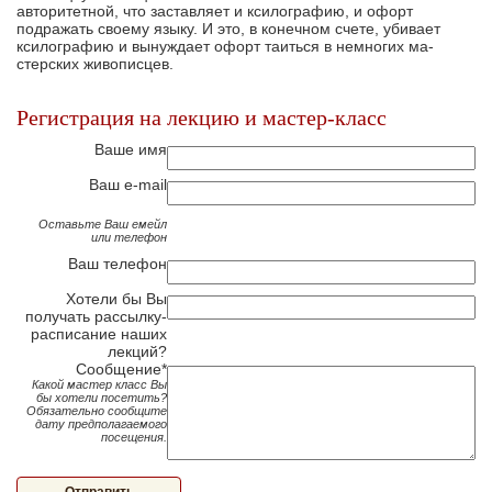
авторитетной, что застав­ляет и ксилографию, и офорт
подражать своему языку. И это, в конечном счете, убивает
ксилогра­фию и вынуждает офорт таиться в немногих ма­
стерских живописцев.
Регистрация на лекцию и мастер-класс
Ваше имя
Ваш e-mail
Оставьте Ваш емейл
или телефон
Ваш телефон
Хотели бы Вы
получать рассылку-
расписание наших
лекций?
Сообщение*
Какой мастер класс Вы
бы хотели посетить?
Обязательно сообщите
дату предполагаемого
посещения.