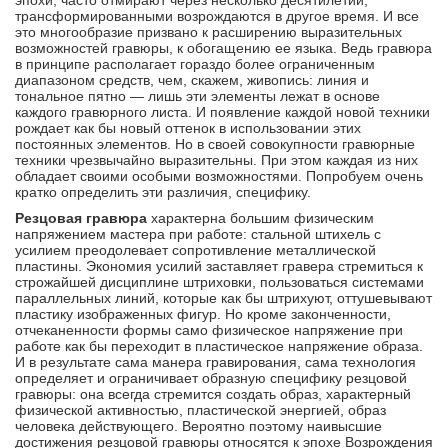
эпохи, часто отмирают через несколько десятилетий,
трансформированными возрождаются в другое время. И все
это много­образие призвано к расширению выразительных
возможностей гравюры, к обогащению ее языка. Ведь гравюра
в принципе располагает гораздо бо­лее ограниченным
диапазоном средств, чем, ска­жем, живопись: линия и
тональное пятно — лишь эти элементы лежат в основе
каждого гравюрного листа. И появление каждой новой техники
рождает как бы новый оттенок в использовании этих
постоянных элементов. Но в своей совокупности гравюрные
техники чрезвычайно выразительны. При этом каждая из них
обладает своими особы­ми возможностями. Попробуем очень
кратко определить эти различия, специфику.
Резцовая гравюра
характерна большим физиче­ским
напряжением мастера при работе: стальной штихель с
усилием преодолевает сопротивление металлической
пластины. Экономия усилий застав­ляет гравера стремиться к
строжайшей дисциплине штриховки, пользоваться системами
параллельных линий, которые как бы штрихуют, оттушевывают
пластику изображенных фигур. Но кроме закон­ченности,
отчеканенности формы само физическое напряжение при
работе как бы переходит в пла­стическое напряжение образа.
И в результате сама манера гравирования, сама технология
определяет и ограничивает образную специфику резцовой
гра­вюры: она всегда стремится создать образ, харак­терный
физической активностью, пластической энергией, образ
человека действующего. Вероятно поэтому наивысшие
достижения резцовой гравюры относятся к эпохе Возрождения