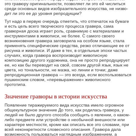
это гравюру оригинально­сти, позволяет ли это ей числиться
среди основных видов изобразительного искусства, не низво­
дит ли это ее до уровня репродукции?
Тут надо в первую очередь отметить, что от­печаток на бумаге
и есть цель всего творческого процесса гравера, сама
гравюрная доска играет роль, сравнимую с материалами и
инструментами в живописи, не более. С самого своего
возникнове­ния гравюра заговорила на особом языке, стала
применять специфические средства, резко отличаю­щие ее от
рисунка и живописи. И даже в тех, в отдельные эпохи частых
случаях, когда гравюра воспроизводит живописную
композицию другого художника, она не просто репродуцирует
ее, но как бы переводит на свой, совсем другой язык, язык не
цвета, но тональности, не мазка, но ли­нии и точки; даже
репродукционная гравюра — это всегда, если воспользоваться
пушкинским сло­вом, «перевыражение» живописного
прототипа.
Значение гравюры в истории искусства
Появление тиражируемого вида искусства име­ло огромное
общекультурное значение До того, как родилась гравюра, у
людей не было другого способа сообщить о явлении, о каком-
либо пред­мете или устройстве о необычной внешности или
характере местности, кроме как описать все это словами, при
всей неконкретности словесного опи­сания. Гравюра дала
возможность пользоваться наглядным изображением, а